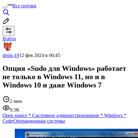
Все потоки
Войти
denis-19
12 фев 2024 в 06:45
Опция «Sudo для Windows» работает
не только в Windows 11, но и в
Windows 10 и даже Windows 7
2 мин
9.5K
Open source
*
Системное администрирование
*
Windows
*
Софт
Операционные системы