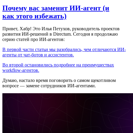
Почему вас заменит ИИ‑агент (и
как этого избежать)
Привет, Хабр! Это Илья Петухов, руководитель проектов
развития ИИ-решений в Directum. Сегодня я продолжаю
серию статей про ИИ-агентов:
В первой части статьи мы разобрались, чем отличаются ИИ-
агенты от чат-ботов и ассистентов.
Во второй остановились подробнее на преимуществах
workflow-агентов.
Думаю, настало время поговорить о самом щекотливом
вопросе — замене сотрудников ИИ-агентами.