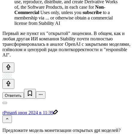
use, reproduce, distribute, and create Derivative Works
of, the Software Products, in each case for
Non-
Commercial
Uses only, unless you
subscribe
to a
membership via ... or otherwise obtain a commercial
license from Stability AI
Первый же пункт их "открытой" лицензии. В общем, как и
любая другая ИИ компания Stability почти полностью
трансформировалась в аналог OpenAI с закрытыми моделями,
пэйволом и цензурой ради политкорректности и "responsible
AI".
Ответить
rPman
6 июн 2024 в 11:39
Предложите модель монетизации открытых gpt моделей?