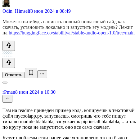
Odin_Himself
8 июн 2024 в 08:49
Может кто-нибудь написать полный пошаговый гайд как
скачать, установить локально и запустить эту модель? Лежит
на
https://huggingface.co/stabilityai/stable-audio-open-1.0/tree/main
Ответить
rPman
8 июн 2024 в 10:30
Там на readme приведен пример кода, копируешь в текстовый
файл mycoolapp.py, запускаешь, смотришь что тебе пишут
типа no module blablabla, запускаешь pip install blablabla,... и так
по кругу пока не запустится, оно все само скачает.
Будут проблемы если ранее уже установлено что то было с