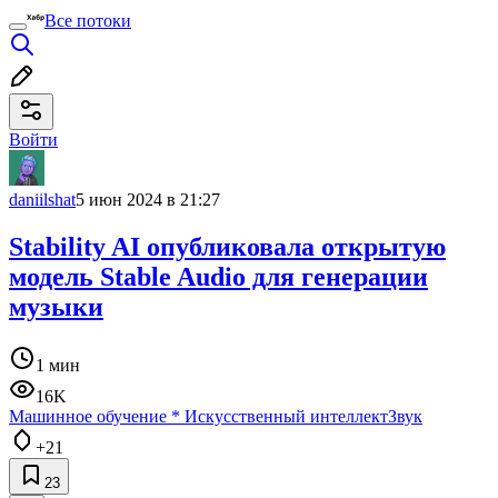
Все потоки
Войти
daniilshat
5 июн 2024 в 21:27
Stability AI опубликовала открытую
модель Stable Audio для генерации
музыки
1 мин
16K
Машинное обучение
*
Искусственный интеллект
Звук
+21
23