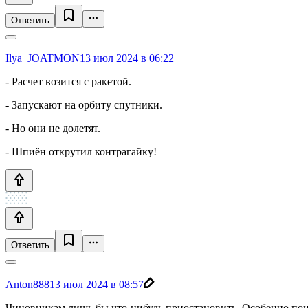
Ответить
Ilya_JOATMON
13 июл 2024 в 06:22
- Расчет возится с ракетой.
- Запускают на орбиту спутники.
- Но они не долетят.
- Шпиён открутил контрагайку!
Ответить
Anton888
13 июл 2024 в 08:57
Чиновникам лишь бы что-нибудь приостановить. Особенно понра