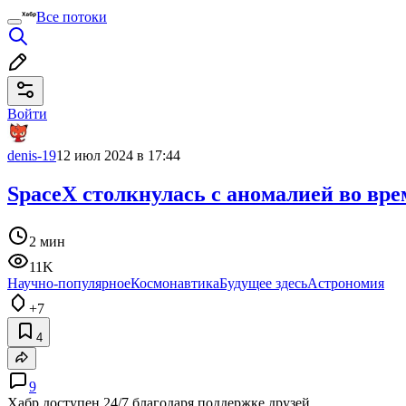
Все потоки
Войти
denis-19
12 июл 2024 в 17:44
SpaceX столкнулась с аномалией во врем
2 мин
11K
Научно-популярное
Космонавтика
Будущее здесь
Астрономия
+7
4
9
Хабр доступен 24/7 благодаря поддержке друзей