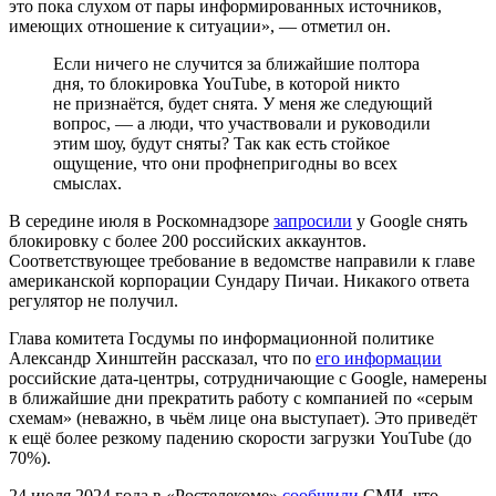
это пока слухом от пары информированных источников,
имеющих отношение к ситуации», — отметил он.
Если ничего не случится за ближайшие полтора
дня, то блокировка YouTube, в которой никто
не признаётся, будет снята. У меня же следующий
вопрос, — а люди, что участвовали и руководили
этим шоу, будут сняты? Так как есть стойкое
ощущение, что они профнепригодны во всех
смыслах.
В середине июля в Роскомнадзоре
запросили
у Google снять
блокировку с более 200 российских аккаунтов.
Соответствующее требование в ведомстве направили к главе
американской корпорации Сундару Пичаи. Никакого ответа
регулятор не получил.
Глава комитета Госдумы по информационной политике
Александр Хинштейн рассказал, что по
его информации
российские дата‑центры, сотрудничающие с Google, намерены
в ближайшие дни прекратить работу с компанией по «серым
схемам» (неважно, в чьём лице она выступает). Это приведёт
к ещё более резкому падению скорости загрузки YouTube (до
70%).
24 июля 2024 года в «Ростелекоме»
сообщили
СМИ, что