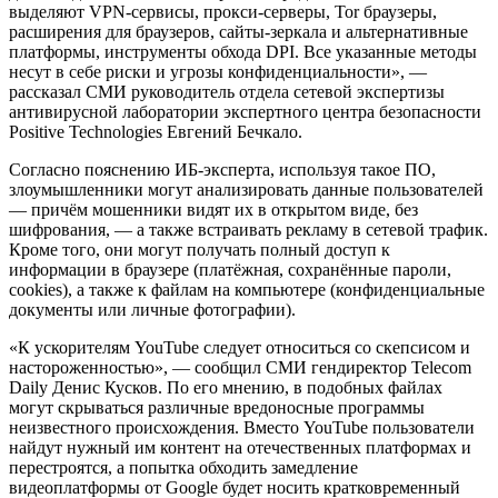
выделяют VPN-сервисы, прокси-серверы, Tor браузеры,
расширения для браузеров, сайты-зеркала и альтернативные
платформы, инструменты обхода DPI. Все указанные методы
несут в себе риски и угрозы конфиденциальности», —
рассказал СМИ руководитель отдела сетевой экспертизы
антивирусной лаборатории экспертного центра безопасности
Positive Technologies Евгений Бечкало.
Согласно пояснению ИБ-эксперта, используя такое ПО,
злоумышленники могут анализировать данные пользователей
— причём мошенники видят их в открытом виде, без
шифрования, — а также встраивать рекламу в сетевой трафик.
Кроме того, они могут получать полный доступ к
информации в браузере (платёжная, сохранённые пароли,
cookies), а также к файлам на компьютере (конфиденциальные
документы или личные фотографии).
«К ускорителям YouTube следует относиться со скепсисом и
настороженностью», — сообщил СМИ гендиректор Telecom
Daily Денис Кусков. По его мнению, в подобных файлах
могут скрываться различные вредоносные программы
неизвестного происхождения. Вместо YouTube пользователи
найдут нужный им контент на отечественных платформах и
перестроятся, а попытка обходить замедление
видеоплатформы от Google будет носить кратковременный