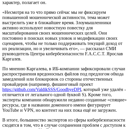
характер, полагает он.
«Несмотря на то что прямо сейчас мы не фиксируем
повышенной мошеннической активности, тема может
выстрелить уже в ближайшее время. Злоумышленники
активно используют новостную повестку для
масштабирования своих мошеннических целей. Они
постоянно в поисках новых уловок и модификации своих
сценариев, чтобы не только поддерживать текущий доход от
их реализации, но и увеличивать его», — рассказал СМИ
руководитель Центра кибербезопасности F.A.C.C.T. Ярослав
Каргалев.
По мнению Каргалева, в ИБ-компании зафиксировали случаи
распространения вредоносных файлов под предлогом обхода
замедлений или блокировок со стороны отечественных
провайдеров (например, фишинговый проект
https://github.com/ValdikSSS/GoodbyeDPI
, который уже удалён -
отличается от легального одной буквой S). Кроме того,
эксперты компании обнаружили недавно созданные «спящие»
ресурсы, где в названии доменного имени фигурирует
YouTube и VPN, но контент на них пока ещё не загружен.
В итоге, большинство экспертов из сферы кибербезопасности
сходятся в том, что в случае сохранения проблем с доступом к