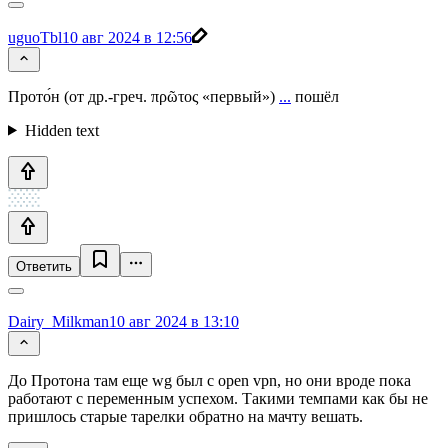
uguoTbl
10 авг 2024 в 12:56
Прото́н (от др.-греч. πρῶτος «первый»)
...
пошёл
Hidden text
Ответить
Dairy_Milkman
10 авг 2024 в 13:10
До Протона там еще wg был с open vpn, но они вроде пока
работают с переменным успехом. Такими темпами как бы не
пришлось старые тарелки обратно на мачту вешать.