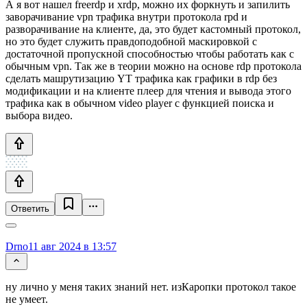
А я вот нашел freerdp и xrdp, можно их форкнуть и запилить
заворачивание vpn трафика внутри протокола rpd и
разворачивание на клиенте, да, это будет кастомный протокол,
но это будет служить правдоподобной маскировкой с
достаточной пропускной способностью чтобы работать как с
обычным vpn. Так же в теории можно на основе rdp протокола
сделать машрутизацию YT трафика как графики в rdp без
модификации и на клиенте плеер для чтения и вывода этого
трафика как в обычном video player с функцией поиска и
выбора видео.
Ответить
Drno
11 авг 2024 в 13:57
ну лично у меня таких знаний нет. изКаропки протокол такое
не умеет.