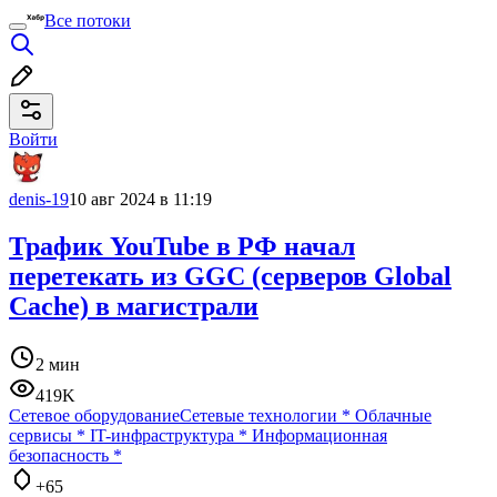
Все потоки
Войти
denis-19
10 авг 2024 в 11:19
Трафик YouTube в РФ начал
перетекать из GGC (серверов Global
Cache) в магистрали
2 мин
419K
Сетевое оборудование
Сетевые технологии
*
Облачные
сервисы
*
IT-инфраструктура
*
Информационная
безопасность
*
+65