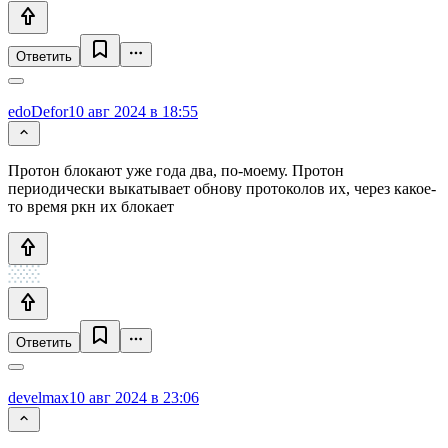
Ответить
edoDefor
10 авг 2024 в 18:55
Протон блокают уже года два, по-моему. Протон
периодически выкатывает обнову протоколов их, через какое-
то время ркн их блокает
Ответить
develmax
10 авг 2024 в 23:06