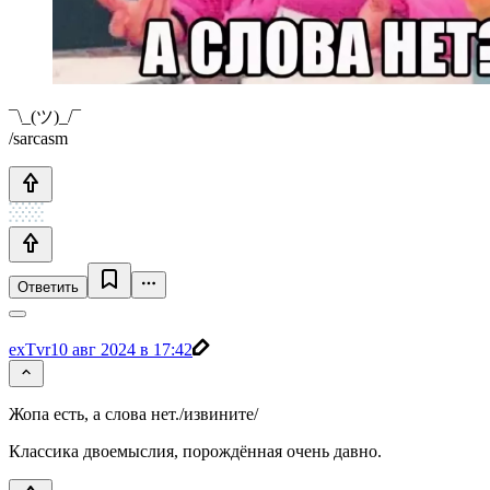
¯\_(ツ)_/¯
/sarcasm
Ответить
exTvr
10 авг 2024 в 17:42
Жопа есть, а слова нет./извините/
Классика двоемыслия, порождённая очень давно.