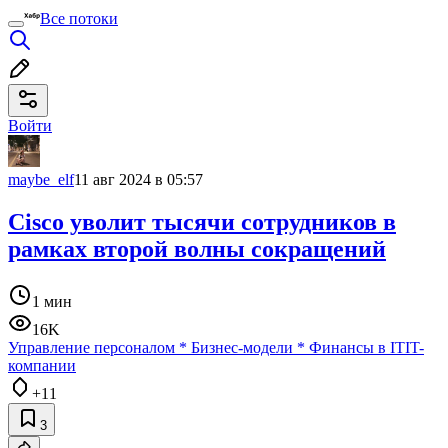
Все потоки
Войти
maybe_elf
11 авг 2024 в 05:57
Cisco уволит тысячи сотрудников в
рамках второй волны сокращений
1 мин
16K
Управление персоналом
*
Бизнес-модели
*
Финансы в IT
IT-
компании
+11
3