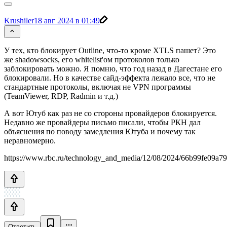
Krushiler
18 авг 2024 в 01:49
У тех, кто блокирует Outline, что-то кроме XTLS пашет? Это
же shadowsocks, его whitelist'ом протоколов только
заблокировать можно. Я помню, что год назад в Дагестане его
блокировали. Но в качестве сайд-эффекта лежало все, что не
стандартные протоколы, включая не VPN программы
(TeamViewer, RDP, Radmin и т.д.)
А вот Ютуб как раз не со стороны провайдеров блокируется.
Недавно же провайдеры письмо писали, чтобы РКН дал
объяснения по поводу замедления Ютуба и почему так
неравномерно.
https://www.rbc.ru/technology_and_media/12/08/2024/66b99fe09a
Ответить