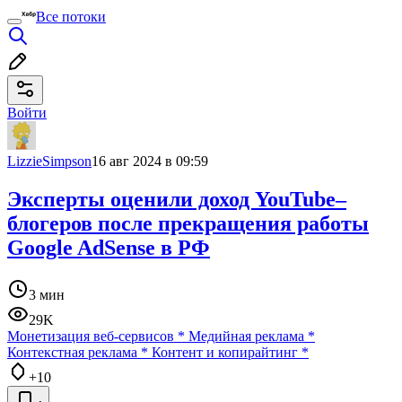
Все потоки
Войти
LizzieSimpson
16 авг 2024 в 09:59
Эксперты оценили доход YouTube–
блогеров после прекращения работы
Google AdSense в РФ
3 мин
29K
Монетизация веб-сервисов
*
Медийная реклама
*
Контекстная реклама
*
Контент и копирайтинг
*
+10