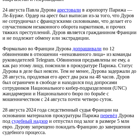
24 августа Павла Дурова
арестовали
в аэропорту Парижа —
Ле-Бурже. Ордер на арест был выписан из-за того, что Дуров
не сотрудничал с французскими силовиками, что делает его
соучастником незаконного оборота наркотиков, и прочих
тяжких преступлений. Дуров является гражданином Франции
и не подлежит обмену или экстрадиции.
Формально во Франции Дурова
допрашивали
по 12
обвинениям в отношении «неназванного лица» из команды
руководителей Telegram. Обвинения предъявлены не ему, а
как раз этому лицу, пояснили в прокуратуре Парижа. Статус
Дурова в деле был неясен. Тем не менее, Дурова задержали до
28 августа, продлевая его арест два раза на 48 часов. Дуров
был ограничен в свободе и находился под допросами
сотрудников Национального кибер-подразделения (UNC)
жандармерии и Национального бюро по борьбе с
мошенничеством с 24 августа почти четверо суток.
28 августа 2024 года следственный судья Франции на
основании материалов прокуратуры Парижа
перевёл
Дурова
под
судебный надзор
и отпустил под залог в размере 5 млн
евро. Дурову запрещено покидать Францию до завершения
судебного процесса.