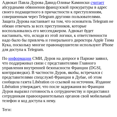
Адвокат Павла Дурова Давид-Оливье Камински
считает
абсурдными обвинения французской прокуратуры в адрес
своего подзащитного в причастности к преступлениям,
совершенным через Telegram другими пользователями.
Защита Дурова настаивает на том, что основатель Telegram не
обязан отвечать за всех преступников, которые
воспользовались его мессенджером. Адвокат будет
настаивать, что, исходя из этой логики, к ответственности
надо было бы привлечь и генерального директора Apple Тима
Кука, поскольку многие правонарушители используют iPhone
для доступа к Telegram.
По
информации
СМИ, Дуров на допросе в Париже заявил,
что поддерживал связи с представителями Главного
управления внутренней безопасности Франции (DGSI,
контрразведки). В частности Дуров, якобы, встречался с
представителями спецслужб Франции в Дубае, об этом
сообщила газета Libération со ссылкой на источник. Издание
Libération утверждает, что после задержания во Франции
Дуров выразил готовность к сотрудничеству и предоставил
сотрудникам правоохранительных органов свой мобильный
телефон и код доступа к нему.
Теги: