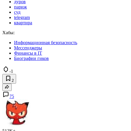
дуров
париж
суд
telegram
квартира
Хабы:
Информационная безопасность
Мессенджеры
Финансы в IT
Биографии гиков
-1
2
75
512K+