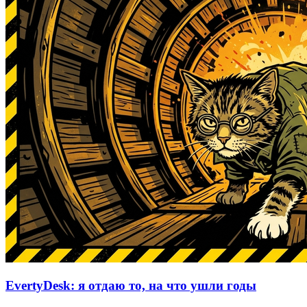
EvertyDesk: я отдаю то, на что ушли годы