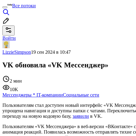
Все потоки
Войти
LizzieSimpson
19 сен 2024 в 10:47
VK обновила «VK Мессенджер»
2 мин
10K
Мессенджеры
*
IT-компании
Социальные сети
Пользователям стал доступен новый интерфейс «VK Мессенджер
упрощена навигация и доступны папки с чатами. Переключить
переходу на новую кодовую базу,
заявили
в VK.
Пользователям «VK Мессенджера» в веб‑версии «ВКонтакте» с
анимация реакций. Появилась возможность отправлять тихие с