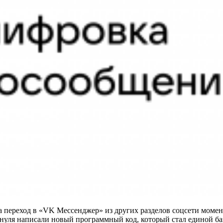
 а переход в «VK Мессенджер» из других разделов соцсети мом
уля написали новый программный код, который стал единой базо