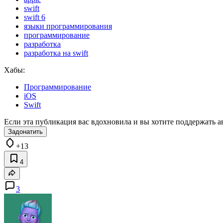
swift
swift 6
языки программирования
программирование
разработка
разработка на swift
Хабы:
Программирование
iOS
Swift
Если эта публикация вас вдохновила и вы хотите поддержать а
Задонатить
+13
4
3