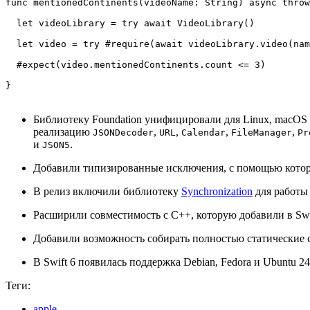
func mentionedContinents(videoName: String) async throw
  let videoLibrary = try await VideoLibrary()

  let video = try #require(await videoLibrary.video(nam
  #expect(video.mentionedContinents.count <= 3)

}
Библиотеку Foundation унифицировали для Linux, macOS
реализацию
,
,
,
,
JSONDecoder
URL
Calendar
FileManager
Pr
и
.
JSON5
Добавили типизированные исключения, с помощью котор
В релиз включили библиотеку
Synchronization
для работы
Расширили совместимость с C++, которую добавили в Swif
Добавили возможность собирать полностью статические 
В Swift 6 появилась поддержка Debian, Fedora и Ubuntu 24
Теги:
apple