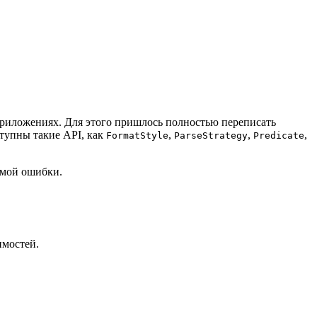
приложениях. Для этого пришлось полностью переписать
ступны такие API, как
,
,
,
FormatStyle
ParseStrategy
Predicate
емой ошибки.
имостей.