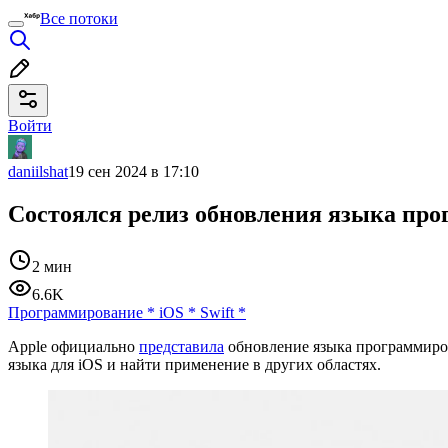
Все потоки
Войти
daniilshat
19 сен 2024 в 17:10
Состоялся релиз обновления языка прог
2 мин
6.6K
Программирование
*
iOS
*
Swift
*
Apple официально
представила
обновление языка программирова
языка для iOS и найти применение в других областях.