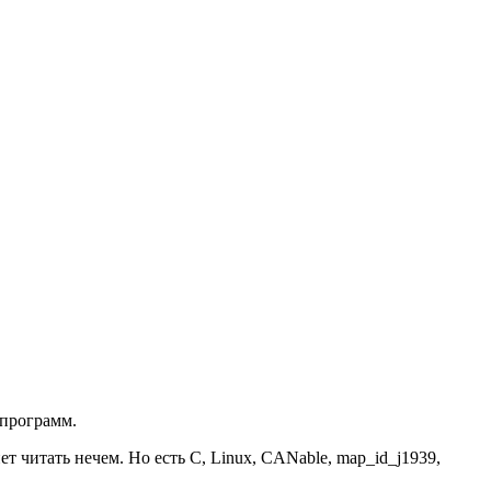
 программ.
 читать нечем. Но есть C, Linux, CANable, map_id_j1939,