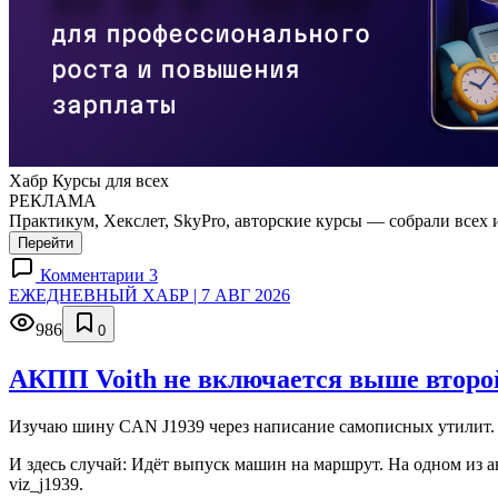
Хабр Курсы для всех
РЕКЛАМА
Практикум, Хекслет, SkyPro, авторские курсы — собрали всех 
Перейти
Комментарии 3
ЕЖЕДНЕВНЫЙ ХАБР | 7 АВГ 2026
986
0
АКПП Voith не включается выше второй
Изучаю шину CAN J1939 через написание самописных утилит. 
И здесь случай: Идёт выпуск машин на маршрут. На одном из а
viz_j1939.