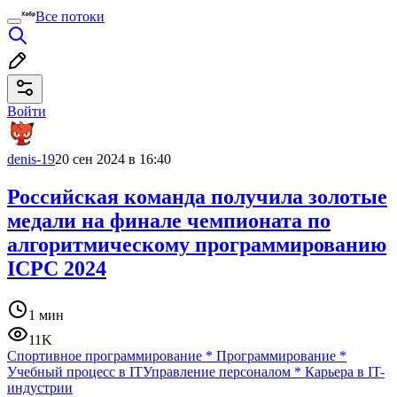
Все потоки
Войти
denis-19
20 сен 2024 в 16:40
Российская команда получила золотые
медали на финале чемпионата по
алгоритмическому программированию
ICPC 2024
1 мин
11K
Спортивное программирование
*
Программирование
*
Учебный процесс в IT
Управление персоналом
*
Карьера в IT-
индустрии