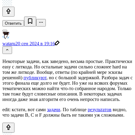
Ответить
wataru
20 сен 2024 в 19:16
Некоторые задачи, как заведено, весьма простые. Практически
easy с литкода. Но остальные задачи сильно сложнее hard на
том же литкоде. Вообще, ответы (по крайней мере эскизы
решений)
публикуют
, но с большой задержкой. Разбора задач с
этого финала еще долго не будет. Но уже на всяких форумах
тематических можно найти что-то собранное народом. Только
там тоже будут словесные описания. В некоторых задачах
иногда даже зная алгоритм его очень непросто написать.
edit: кстати, вот сами
задачи
. По таблице
результатов
видно,
что задачи B, C и F должны быть не такими уж сложными.