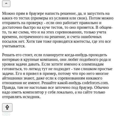
Можно прям в браузере написть решение, да, и запустить на
каких-то тестах (примеры из условия или свои). Потом можно
отправить на проверку - если оно работает правильно и
достаточно быстро на куче тестов, то оно примется. В общем-
то, та же схема, что и на этих соревнованиях, только учета
времени, потраченного на решение, и счета ошибочных
посылок нет. Хотя там тоже проводятся контесты, где это все
учитывается.
Решать его стоит, если планируете когда-нибудь проходить
интервью в крупные компании, они любят подобного рода и
уровня задачи давать. Если хотите именно к олимпиадам
готовиться, то литкод тут не подходит - там слишком простые
задачи. Его я привел в пример, потому что про него многие
айтишники знают, даже если к соревнованиям никакого
отношения не имеют. Решайте какой-нибудь codeforces.com.
Правда, там не настолько все заточено под браузер. Обычно
надо иметь компилятор у себя локально, а на сайте только
отправлять исходник.