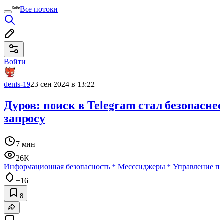
Все потоки
Войти
denis-19
23 сен 2024 в 13:22
Дуров: поиск в Telegram стал безопасн
запросу
7 мин
26K
Информационная безопасность
*
Мессенджеры
*
Управление п
+16
8