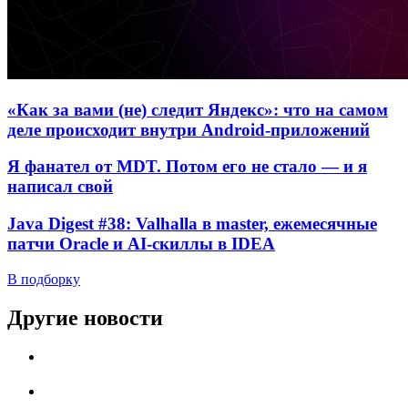
«Как за вами (не) следит Яндекс»: что на самом
деле происходит внутри Android-приложений
Я фанател от MDT. Потом его не стало — и я
написал свой
Java Digest #38: Valhalla в master, ежемесячные
патчи Oracle и AI-скиллы в IDEA
В подборку
Другие новости