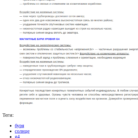
Теги:
буря
солнце
g4