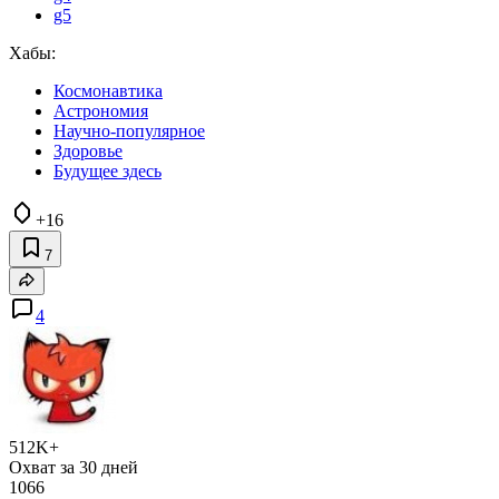
g5
Хабы:
Космонавтика
Астрономия
Научно-популярное
Здоровье
Будущее здесь
+16
7
4
512K+
Охват за 30 дней
1066