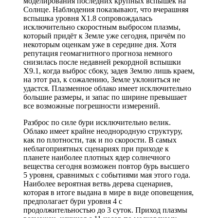
моделирования последних крупных вспышек на
Солнце. Наблюдения показывают, что вчерашняя
вспышка уровня X1.8 сопровождалась
исключительно скоростным выбросом плазмы,
который придёт к Земле уже сегодня, причём по
некоторым оценкам уже в середине дня. Хотя
репутация геомагнитного прогноза немного
снизилась после недавней рекордной вспышки
X9.1, когда выброс сбоку, задев Землю лишь краем,
на этот раз, к сожалению, Земле уклониться не
удастся. Плазменное облако имеет исключительно
большие размеры, и запас по ширине превышает
все возможные погрешности измерений.
Разброс по силе бури исключительно велик.
Облако имеет крайне неоднородную структуру,
как по плотности, так и по скорости. В самых
неблагоприятных сценариях при приходе к
планете наиболее плотных ядер солнечного
вещества сегодня возможен повтор бурь высшего
5 уровня, сравнимых с событиями мая этого года.
Наиболее вероятная ветвь дерева сценариев,
которая в итоге выдана в мире в виде оповещения,
предполагает бури уровня 4 с
продолжительностью до 3 суток. Приход плазмы