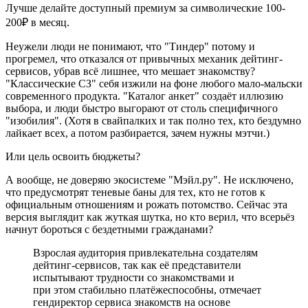
Лучше делайте доступный премиум за символические 100-
200₽ в месяц.
Неужели люди не понимают, что "Тиндер" потому и
прогремел, что отказался от привычных механик дейтинг-
сервисов, убрав всё лишнее, что мешает знакомству?
"Классические СЗ" себя изжили на фоне любого мало-мальски
современного продукта. "Каталог анкет" создаёт иллюзию
выбора, и люди быстро выгорают от столь специфичного
"изобилия". (Хотя в свайпалких и так полно тех, кто бездумно
лайкает всех, а потом разбирается, зачем нужны мэтчи.)
Или цель освоить бюджеты?
А вообще, не доверяю экосистеме "Мэйл.ру". Не исключено,
что предусмотрят теневые баны для тех, кто не готов к
официальным отношениям и рожать потомство. Сейчас эта
версия выглядит как жуткая шутка, но кто верил, что всерьёз
начнут бороться с бездетными гражданами?
Взрослая аудитория привлекательна создателям
дейтинг‑сервисов, так как её представители
испытывают трудности со знакомствами и
при этом стабильно платёжеспособны, отмечает
гендиректор сервиса знакомств на основе