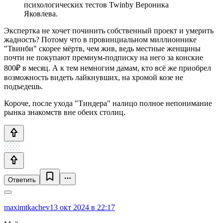
психологических тестов Twinby Вероника
Яковлева.
Экспертка не хочет починить собственный проект и умерить
жадность? Потому что в провинциальном миллионнике
"Твинби" скорее мёртв, чем жив, ведь местные женщины
почти не покупают премиум-подписку на него за конские
800₽ в месяц. А к тем немногим дамам, кто всё же приобрел
возможность видеть лайкнувших, на хромой козе не
подъедешь.
Короче, после ухода "Тиндера" налицо полное непонимание
рынка знакомств вне обеих столиц.
Ответить
maximtkachev
13 окт 2024 в 22:17