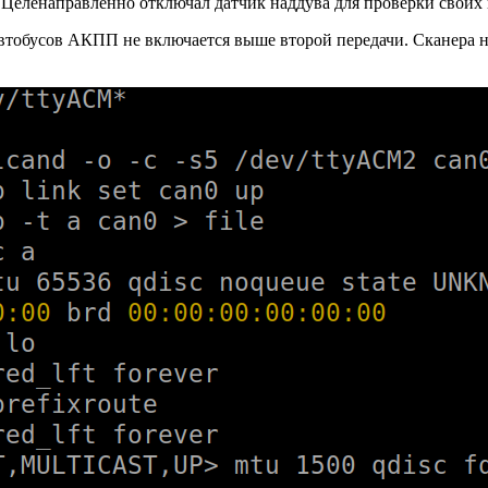
Целенаправленно отключал датчик наддува для проверки своих
втобусов АКПП не включается выше второй передачи. Сканера нет