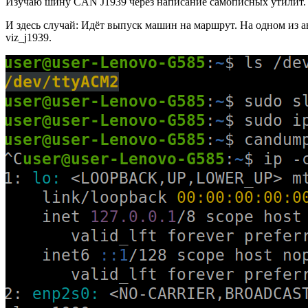
Изучаю шину CAN J1939 через написание самописных утилит. 
И здесь случай: Идёт выпуск машин на маршрут. На одном из а
viz_j1939.