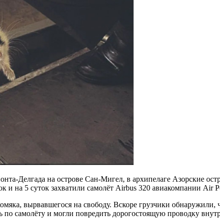
онта-Делгада на острове Сан-Мигел, в архипелаге Азорские ост
и на 5 суток захватили самолёт Airbus 320 авиакомпании Air Po
хомяка, вырвавшегося на свободу. Вскоре грузчики обнаружили,
ись по самолёту и могли повредить дорогостоящую проводку внут