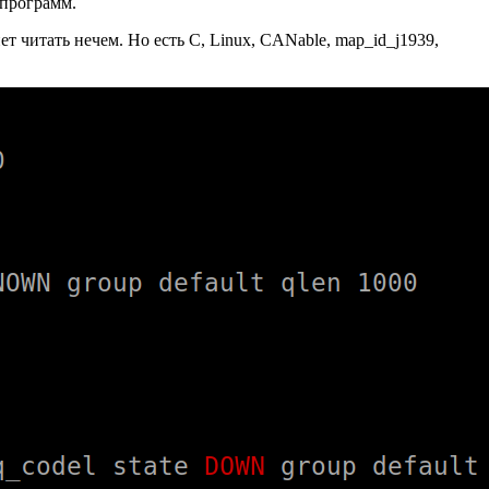
 программ.
 читать нечем. Но есть C, Linux, CANable, map_id_j1939,