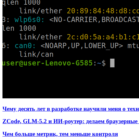
Чему десять лет в разработке научили меня о тех
ZCode, GLM-5.2 и ИИ-роутер: делаем браузерные 
Чем больше метрик, тем меньше контроля