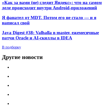
«Как за вами (не) следит Яндекс»: что на самом
деле происходит внутри Android-приложений
Я фанател от MDT. Потом его не стало — и я
написал свой
Java Digest #38: Valhalla в master, ежемесячные
патчи Oracle и AI-скиллы в IDEA
В подборку
Другие новости