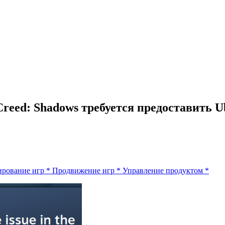
Creed: Shadows требуется предоставить U
ирование игр
*
Продвижение игр
*
Управление продуктом
*