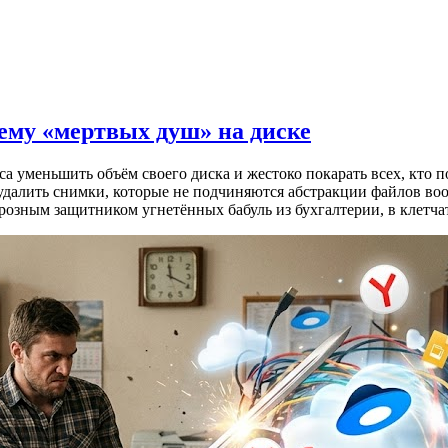
лему «мертвых душ» на диске
 уменьшить объём своего диска и жестоко покарать всех, кто п
 удалить снимки, которые не подчиняются абстракции файлов во
 грозным защитником угнетённых бабуль из бухгалтерии, в клет