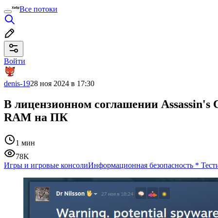
Все потоки
Войти
denis-19
28 ноя 2024 в 17:30
В лицензионном соглашении Assassin's 
RAM на ПК
1 мин
78K
Игры и игровые консоли
Информационная безопасность
*
Тест