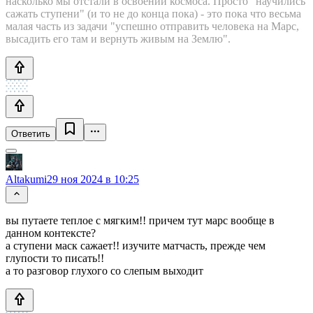
насколько мы отстали в освоении космоса. Просто "научились
сажать ступени" (и то не до конца пока) - это пока что весьма
малая часть из задачи "успешно отправить человека на Марс,
высадить его там и вернуть живым на Землю".
Ответить
Altakumi
29 ноя 2024 в 10:25
вы путаете теплое с мягким!! причем тут марс вообще в
данном контексте?
а ступени маск сажает!! изучите матчасть, прежде чем
глупости то писать!!
а то разговор глухого со слепым выходит