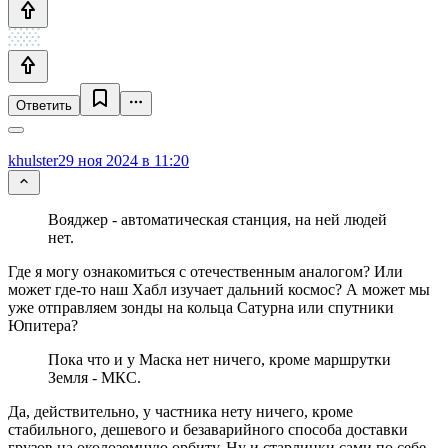
Ответить
khulster
29 ноя 2024 в 11:20
Вояджер - автоматическая станция, на ней людей
нет.
Где я могу ознакомиться с отечественным аналогом? Или
может где-то наш Хабл изучает дальний космос? А может мы
уже отправляем зонды на кольца Сатурна или спутники
Юпитера?
Пока что и у Маска нет ничего, кроме маршрутки
Земля - МКС.
Да, действительно, у частника нету ничего, кроме
стабильного, дешевого и безаварийного способа доставки
грузов на околоземную орбиту. Ну и старлинки сами по себе