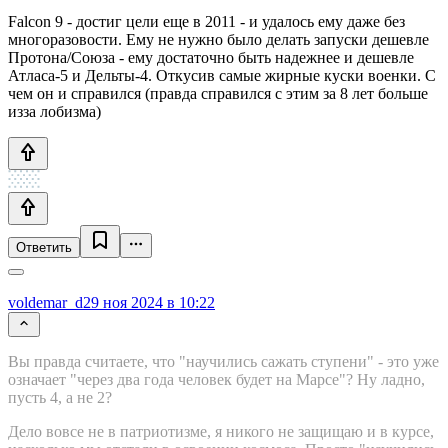
Falcon 9 - достиг цели еще в 2011 - и удалось ему даже без
многоразовости. Ему не нужно было делать запуски дешевле
Протона/Cоюза - ему достаточно быть надежнее и дешевле
Атласа-5 и Дельты-4. Откусив самые жирные куски военки. C
чем он и справился (правда справился с этим за 8 лет больше
изза лобизма)
Ответить
voldemar_d
29 ноя 2024 в 10:22
Вы правда считаете, что "научились сажать ступени" - это уже
означает "через два года человек будет на Марсе"? Ну ладно,
пусть 4, а не 2?
Дело вовсе не в патриотизме, я никого не защищаю и в курсе,