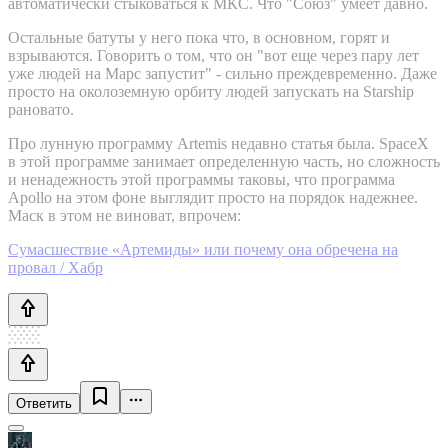
автоматически стыковаться к МКС. Что "Союз" умеет давно.
Остальные батуты у него пока что, в основном, горят и
взрываются. Говорить о том, что он "вот еще через пару лет
уже людей на Марс запустит" - сильно преждевременно. Даже
просто на околоземную орбиту людей запускать на Starship
рановато.
Про лунную программу Artemis недавно статья была. SpaceX
в этой программе занимает определенную часть, но сложность
и ненадежность этой программы таковы, что программа
Apollo на этом фоне выглядит просто на порядок надежнее.
Маск в этом не виноват, впрочем:
Сумасшествие «Артемиды» или почему она обречена на
провал / Хабр
Ответить