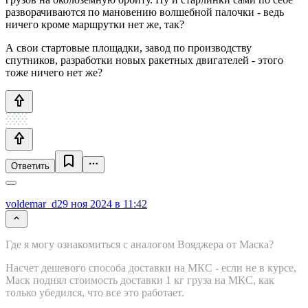
разворачиваются по мановению волшебной палочки - ведь
ничего кроме маршрутки нет же, так?
А свои стартовые площадки, завод по производству
спутников, разработки новых ракетных двигателей - этого
тоже ничего нет же?
Ответить
voldemar_d
29 ноя 2024 в 11:42
Где я могу ознакомиться с аналогом Вояджера от Маска?
Насчет дешевого способа доставки на МКС - если не в курсе,
Маск поднял стоимость доставки 1 кг груза на МКС, как
только убедился, что все это работает.