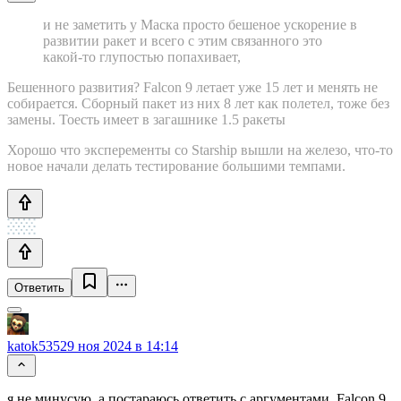
и не заметить у Маска просто бешеное ускорение в
развитии ракет и всего с этим связанного это
какой-то глупостью попахивает,
Бешенного развития? Falcon 9 летает уже 15 лет и менять не
собирается. Сборный пакет из них 8 лет как полетел, тоже без
замены. Тоесть имеет в загашнике 1.5 ракеты
Хорошо что эксперементы со Starship вышли на железо, что-то
новое начали делать тестирование большими темпами.
Ответить
katok535
29 ноя 2024 в 14:14
я не минусую, а постараюсь ответить с аргументами. Falcon 9