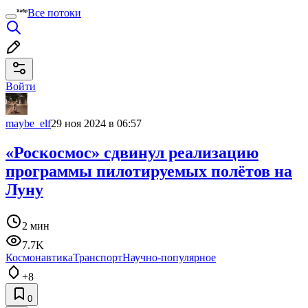
Все потоки
Войти
maybe_elf
29 ноя 2024 в 06:57
«Роскосмос» сдвинул реализацию
программы пилотируемых полётов на
Луну
2 мин
7.7K
Космонавтика
Транспорт
Научно-популярное
+8
0