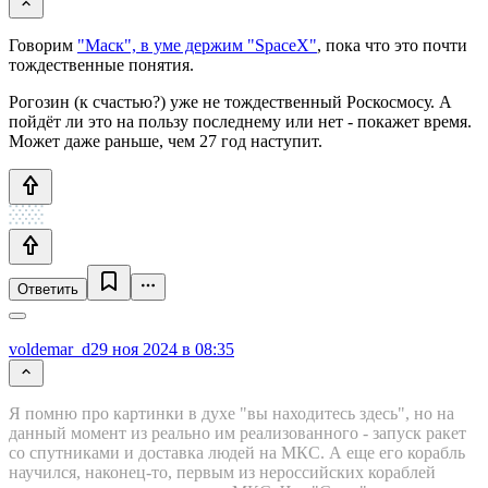
Говорим
"Маск", в уме держим "SpaceX"
, пока что это почти
тождественные понятия.
Рогозин (к счастью?) уже не тождественный Роскосмосу. А
пойдёт ли это на пользу последнему или нет - покажет время.
Может даже раньше, чем 27 год наступит.
Ответить
voldemar_d
29 ноя 2024 в 08:35
Я помню про картинки в духе "вы находитесь здесь", но на
данный момент из реально им реализованного - запуск ракет
со спутниками и доставка людей на МКС. А еще его корабль
научился, наконец-то, первым из нероссийских кораблей