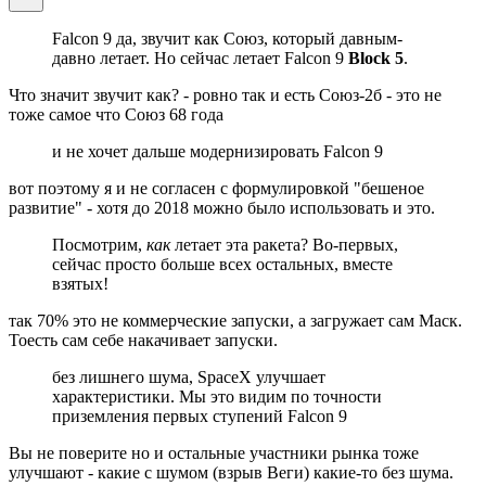
Falcon 9 да, звучит как Союз, который давным-
давно летает. Но сейчас летает Falcon 9
Block 5
.
Что значит звучит как? - ровно так и есть Союз-2б - это не
тоже самое что Союз 68 года
и не хочет дальше модернизировать Falcon 9
вот поэтому я и не согласен с формулировкой "бешеное
развитие" - хотя до 2018 можно было использовать и это.
Посмотрим,
как
летает эта ракета? Во-первых,
сейчас просто больше всех остальных, вместе
взятых!
так 70% это не коммерческие запуски, а загружает сам Маск.
Тоесть сам себе накачивает запуски.
без лишнего шума, SpaceX улучшает
характеристики. Мы это видим по точности
приземления первых ступений Falcon 9
Вы не поверите но и остальные участники рынка тоже
улучшают - какие с шумом (взрыв Веги) какие-то без шума.