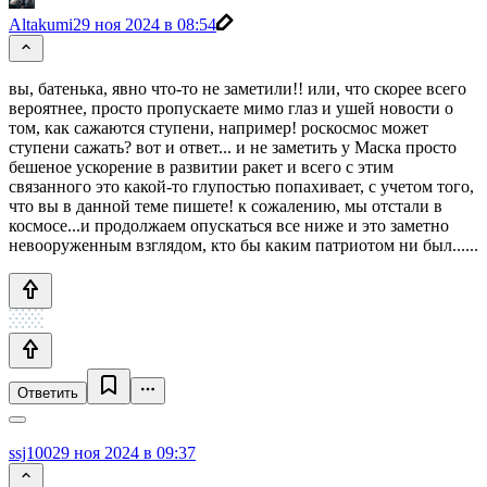
Altakumi
29 ноя 2024 в 08:54
вы, батенька, явно что-то не заметили!! или, что скорее всего
вероятнее, просто пропускаете мимо глаз и ушей новости о
том, как сажаются ступени, например! роскосмос может
ступени сажать? вот и ответ... и не заметить у Маска просто
бешеное ускорение в развитии ракет и всего с этим
связанного это какой-то глупостью попахивает, с учетом того,
что вы в данной теме пишете! к сожалению, мы отстали в
космосе...и продолжаем опускаться все ниже и это заметно
невооруженным взглядом, кто бы каким патриотом ни был......
Ответить
ssj100
29 ноя 2024 в 09:37