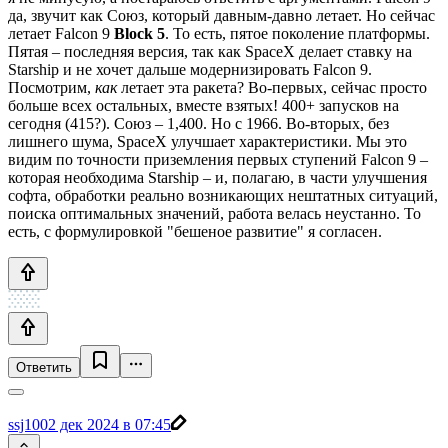
да, звучит как Союз, который давным-давно летает. Но сейчас
летает Falcon 9
Block 5
. То есть, пятое поколение платформы.
Пятая – последняя версия, так как SpaceX делает ставку на
Starship и не хочет дальше модернизировать Falcon 9.
Посмотрим,
как
летает эта ракета? Во-первых, сейчас просто
больше всех остальных, вместе взятых! 400+ запусков на
сегодня (415?). Союз – 1,400. Но с 1966. Во-вторых, без
лишнего шума, SpaceX улучшает характеристики. Мы это
видим по точности приземления первых ступений Falcon 9 –
которая необходима Starship – и, полагаю, в части улучшения
софта, обработки реально возникающих нештатных ситуаций,
поиска оптимальных значений, работа велась неустанно. То
есть, с формулировкой "бешеное развитие" я согласен.
Ответить
ssj100
2 дек 2024 в 07:45