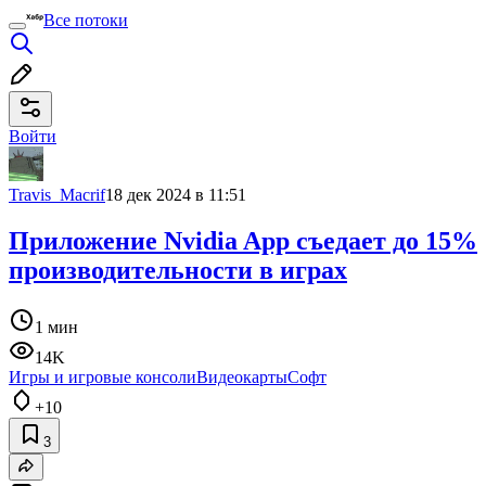
Все потоки
Войти
Travis_Macrif
18 дек 2024 в 11:51
Приложение Nvidia App съедает до 15%
производительности в играх
1 мин
14K
Игры и игровые консоли
Видеокарты
Софт
+10
3