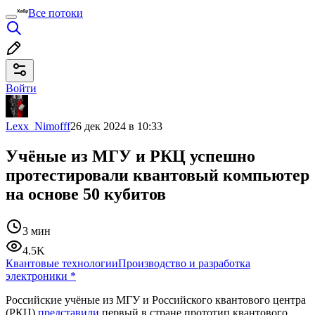
Все потоки
Войти
Lexx_Nimofff
26 дек 2024 в 10:33
Учёные из МГУ и РКЦ успешно
протестировали квантовый компьютер
на основе 50 кубитов
3 мин
4.5K
Квантовые технологии
Производство и разработка
электроники
*
Российские учёные из МГУ и Российского квантового центра
(РКЦ)
представили
первый в стране прототип квантового