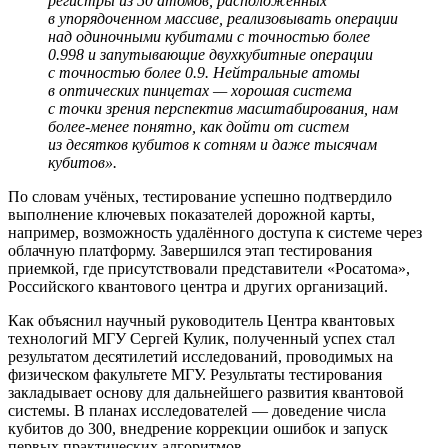
регистры из 50 атомов, расположенных
в упорядоченном массиве, реализовывать операции
над одиночными кубитами с точностью более
0.998 и запутывающие двухкубитные операции
с точностью более 0.9. Нейтральные атомы
в оптических пинцетах — хорошая система
с точки зрения перспектив масштабирования, нам
более‑менее понятно, как дойти от систем
из десятков кубитов к сотням и даже тысячам
кубитов».
По словам учёных, тестирование успешно подтвердило
выполнение ключевых показателей дорожной карты,
например, возможность удалённого доступа к системе через
облачную платформу. Завершился этап тестирования
приемкой, где присутствовали представители «Росатома»,
Российского квантового центра и других организаций.
Как объяснил научный руководитель Центра квантовых
технологий МГУ Сергей Кулик, полученный успех стал
результатом десятилетий исследований, проводимых на
физическом факультете МГУ. Результаты тестирования
закладывает основу для дальнейшего развития квантовой
системы. В планах исследователей — доведение числа
кубитов до 300, внедрение коррекции ошибок и запуск
первых практических алгоритмов.