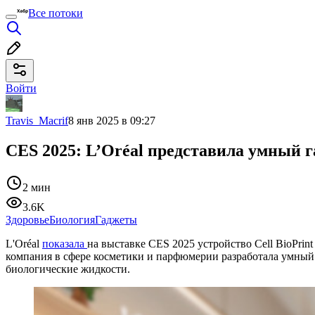
Все потоки
Войти
Travis_Macrif
8 янв 2025 в 09:27
CES 2025: L’Oréal представила умный га
2 мин
3.6K
Здоровье
Биология
Гаджеты
L'Oréal
показала
на выставке CES 2025 устройство Cell BioPrin
компания в сфере косметики и парфюмерии разработала умный 
биологические жидкости.