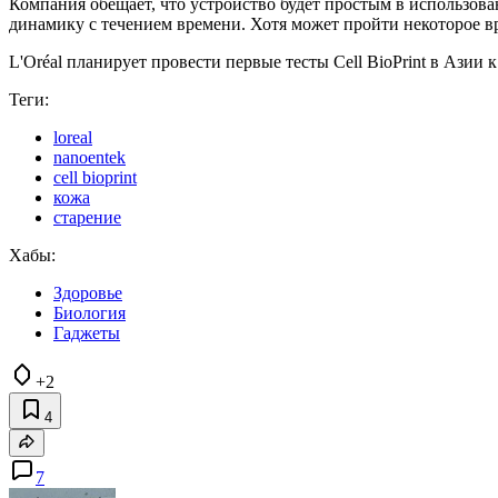
Компания обещает, что устройство будет простым в использова
динамику с течением времени. Хотя может пройти некоторое вр
L'Oréal планирует провести первые тесты Cell BioPrint в Азии
Теги:
loreal
nanoentek
cell bioprint
кожа
старение
Хабы:
Здоровье
Биология
Гаджеты
+2
4
7