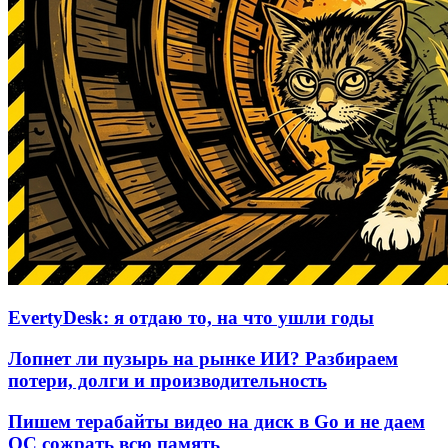
EvertyDesk: я отдаю то, на что ушли годы
Лопнет ли пузырь на рынке ИИ? Разбираем
потери, долги и производительность
Пишем терабайты видео на диск в Go и не даем
ОС сожрать всю память