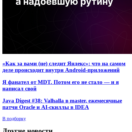
«Как за вами (не) следит Яндекс»: что на самом
деле происходит внутри Android-приложений
Я фанател от MDT. Потом его не стало — и я
написал свой
Java Digest #38: Valhalla в master, ежемесячные
патчи Oracle и AI-скиллы в IDEA
В подборку
Другие новости