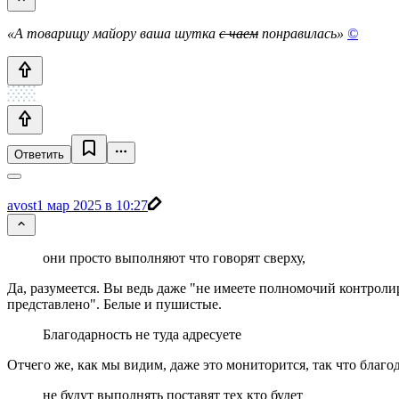
«А товарищу майору ваша шутка
с чаем
понравилась»
©
Ответить
avost
1 мар 2025 в 10:27
они просто выполняют что говорят сверху,
Да, разумеется. Вы ведь даже "не имеете полномочий контролир
представлено". Белые и пушистые.
Благодарность не туда адресуете
Отчего же, как мы видим, даже это мониторится, так что благо
не будут выполнять поставят тех кто будет