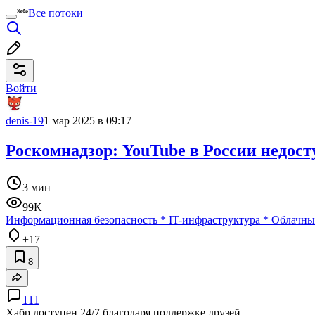
Все потоки
Войти
denis-19
1 мар 2025 в 09:17
Роскомнадзор: YouTube в России недост
3 мин
99K
Информационная безопасность
*
IT-инфраструктура
*
Облачны
+17
8
111
Хабр доступен 24/7 благодаря поддержке друзей