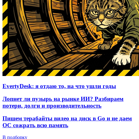
EvertyDesk: я отдаю то, на что ушли годы
Лопнет ли пузырь на рынке ИИ? Разбираем
потери, долги и производительность
Пишем терабайты видео на диск в Go и не даем
ОС сожрать всю память
В подборку