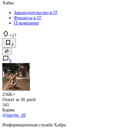
Хабы:
Законодательство в IT
Финансы в IT
IT-компании
+17
2
6
256K+
Охват за 30 дней
341
Карма
@maybe_elf
Информационная служба Хабра