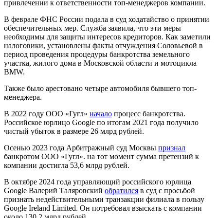
привлечении к ответственности топ-менеджеров компании.
В феврале ФНС России подала в суд ходатайство о принятии
обеспечительных мер. Служба заявила, что эти меры
необходимы для защиты интересов кредиторов. Как заметили
налоговики, установлены факты отчуждения Соловьевой в
период проведения процедуры банкротства земельного
участка, жилого дома в Московской области и мотоцикла
BMW.
Также было арестовано четыре автомобиля бывшего топ-
менеджера.
В 2022 году ООО «Гугл»
начало
процесс банкротства.
Российское юрлицо Google по итогам 2021 года получило
чистый убыток в размере 26 млрд рублей.
Осенью 2023 года Арбитражный суд Москвы
признал
банкротом ООО «Гугл». на тот момент сумма претензий к
компании достигла 53,6 млрд рублей.
В октябре 2024 года управляющий российского юрлица
Google Валерий Таляровский
обратился
в суд с просьбой
признать недействительными транзакции филиала в пользу
Google Ireland Limited. Он потребовал взыскать с компании
около 130,2 млрд рублей.