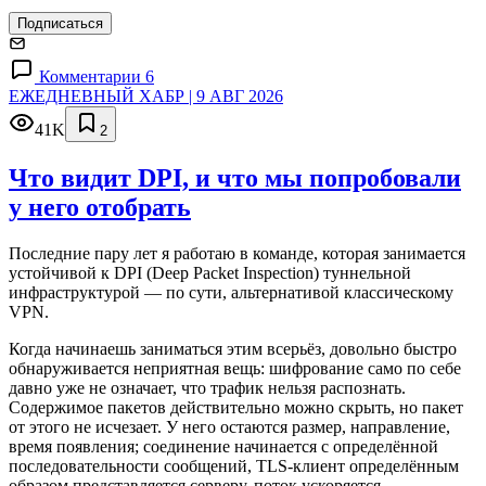
Подписаться
Комментарии 6
ЕЖЕДНЕВНЫЙ ХАБР | 9 АВГ 2026
41K
2
Что видит DPI, и что мы попробовали
у него отобрать
Последние пару лет я работаю в команде, которая занимается
устойчивой к DPI (Deep Packet Inspection) туннельной
инфраструктурой — по сути, альтернативой классическому
VPN.
Когда начинаешь заниматься этим всерьёз, довольно быстро
обнаруживается неприятная вещь: шифрование само по себе
давно уже не означает, что трафик нельзя распознать.
Содержимое пакетов действительно можно скрыть, но пакет
от этого не исчезает. У него остаются размер, направление,
время появления; соединение начинается с определённой
последовательности сообщений, TLS-клиент определённым
образом представляется серверу, поток ускоряется,