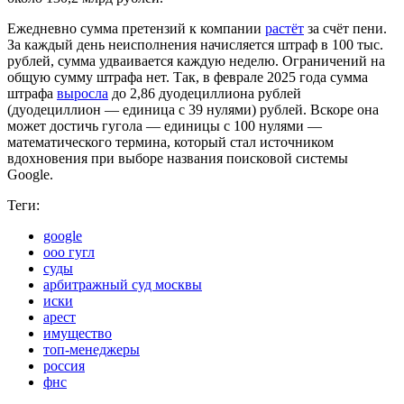
Ежедневно сумма претензий к компании
растёт
за счёт пени.
За каждый день неисполнения начисляется штраф в 100 тыс.
рублей, сумма удваивается каждую неделю. Ограничений на
общую сумму штрафа нет. Так, в феврале 2025 года сумма
штрафа
выросла
до 2,86 дуодециллиона рублей
(дуодециллион — единица с 39 нулями) рублей. Вскоре она
может достичь гугола — единицы с 100 нулями —
математического термина, который стал источником
вдохновения при выборе названия поисковой системы
Google.
Теги:
google
ооо гугл
суды
арбитражный суд москвы
иски
арест
имущество
топ-менеджеры
россия
фнс