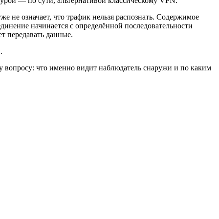
ктурой — по сути, альтернативой классическому VPN.
же не означает, что трафик нельзя распознать. Содержимое
соединение начинается с определённой последовательности
ет передавать данные.
.
му вопросу: что именно видит наблюдатель снаружи и по каким