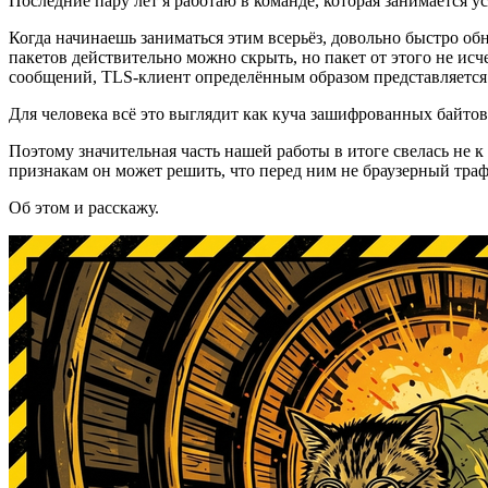
Последние пару лет я работаю в команде, которая занимается у
Когда начинаешь заниматься этим всерьёз, довольно быстро об
пакетов действительно можно скрыть, но пакет от этого не исч
сообщений, TLS-клиент определённым образом представляется се
Для человека всё это выглядит как куча зашифрованных байто
Поэтому значительная часть нашей работы в итоге свелась не к
признакам он может решить, что перед ним не браузерный траф
Об этом и расскажу.