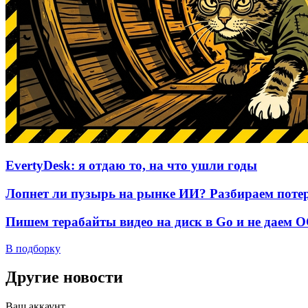
EvertyDesk: я отдаю то, на что ушли годы
Лопнет ли пузырь на рынке ИИ? Разбираем потер
Пишем терабайты видео на диск в Go и не даем 
В подборку
Другие новости
Ваш аккаунт