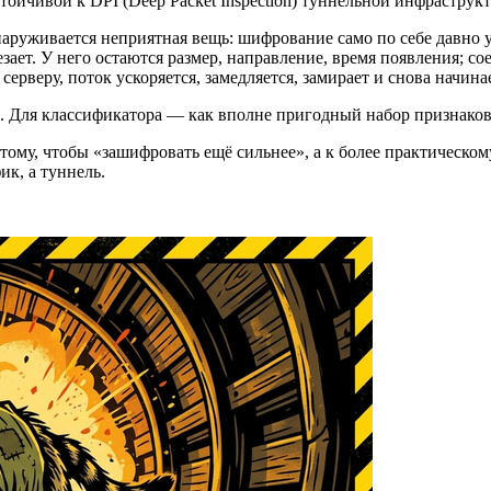
стойчивой к DPI (Deep Packet Inspection) туннельной инфрастру
наруживается неприятная вещь: шифрование само по себе давно у
езает. У него остаются размер, направление, время появления; 
рверу, поток ускоряется, замедляется, замирает и снова начина
в. Для классификатора — как вполне пригодный набор признаков
 тому, чтобы «зашифровать ещё сильнее», а к более практическо
ик, а туннель.