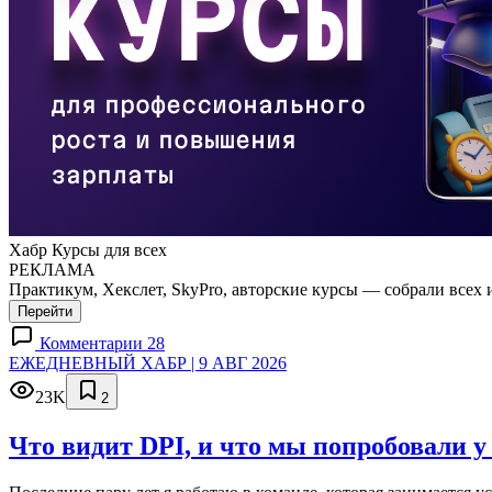
Хабр Курсы для всех
РЕКЛАМА
Практикум, Хекслет, SkyPro, авторские курсы — собрали всех 
Перейти
Комментарии 28
ЕЖЕДНЕВНЫЙ ХАБР | 9 АВГ 2026
23K
2
Что видит DPI, и что мы попробовали у