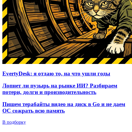
EvertyDesk: я отдаю то, на что ушли годы
Лопнет ли пузырь на рынке ИИ? Разбираем
потери, долги и производительность
Пишем терабайты видео на диск в Go и не даем
ОС сожрать всю память
В подборку