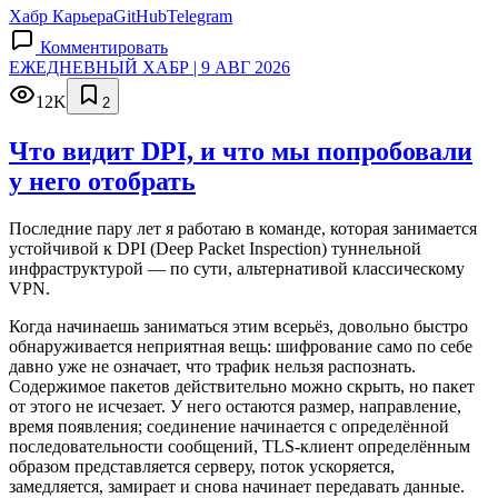
Хабр Карьера
GitHub
Telegram
Комментировать
ЕЖЕДНЕВНЫЙ ХАБР | 9 АВГ 2026
12K
2
Что видит DPI, и что мы попробовали
у него отобрать
Последние пару лет я работаю в команде, которая занимается
устойчивой к DPI (Deep Packet Inspection) туннельной
инфраструктурой — по сути, альтернативой классическому
VPN.
Когда начинаешь заниматься этим всерьёз, довольно быстро
обнаруживается неприятная вещь: шифрование само по себе
давно уже не означает, что трафик нельзя распознать.
Содержимое пакетов действительно можно скрыть, но пакет
от этого не исчезает. У него остаются размер, направление,
время появления; соединение начинается с определённой
последовательности сообщений, TLS-клиент определённым
образом представляется серверу, поток ускоряется,
замедляется, замирает и снова начинает передавать данные.