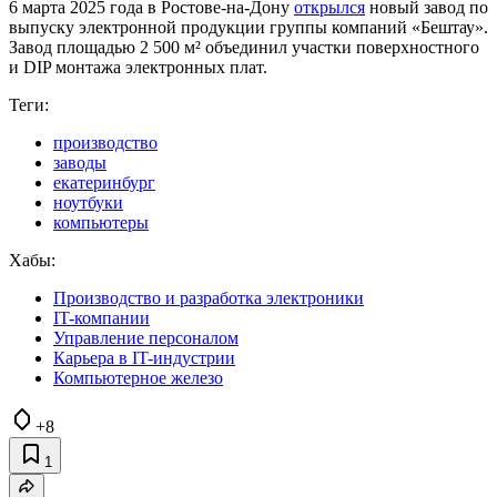
6 марта 2025 года в Ростове‑на‑Дону
открылся
новый завод по
выпуску электронной продукции группы компаний «Бештау».
Завод площадью 2 500 м² объединил участки поверхностного
и DIP монтажа электронных плат.
Теги:
производство
заводы
екатеринбург
ноутбуки
компьютеры
Хабы:
Производство и разработка электроники
IT-компании
Управление персоналом
Карьера в IT-индустрии
Компьютерное железо
+8
1