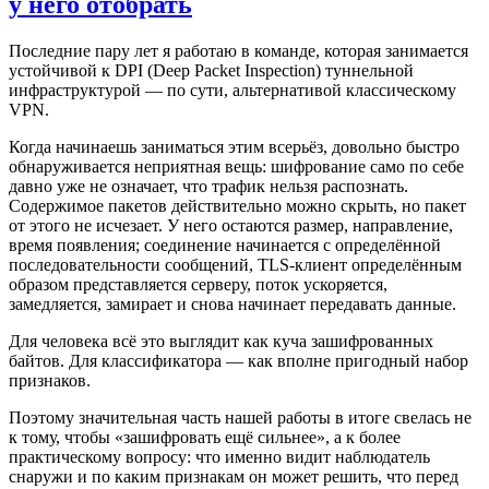
у него отобрать
Последние пару лет я работаю в команде, которая занимается
устойчивой к DPI (Deep Packet Inspection) туннельной
инфраструктурой — по сути, альтернативой классическому
VPN.
Когда начинаешь заниматься этим всерьёз, довольно быстро
обнаруживается неприятная вещь: шифрование само по себе
давно уже не означает, что трафик нельзя распознать.
Содержимое пакетов действительно можно скрыть, но пакет
от этого не исчезает. У него остаются размер, направление,
время появления; соединение начинается с определённой
последовательности сообщений, TLS-клиент определённым
образом представляется серверу, поток ускоряется,
замедляется, замирает и снова начинает передавать данные.
Для человека всё это выглядит как куча зашифрованных
байтов. Для классификатора — как вполне пригодный набор
признаков.
Поэтому значительная часть нашей работы в итоге свелась не
к тому, чтобы «зашифровать ещё сильнее», а к более
практическому вопросу: что именно видит наблюдатель
снаружи и по каким признакам он может решить, что перед