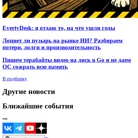
EvertyDesk: я отдаю то, на что ушли годы
Лопнет ли пузырь на рынке ИИ? Разбираем
потери, долги и производительность
Пишем терабайты видео на диск в Go и не даем
ОС сожрать всю память
В подборку
Другие новости
Ближайшие события