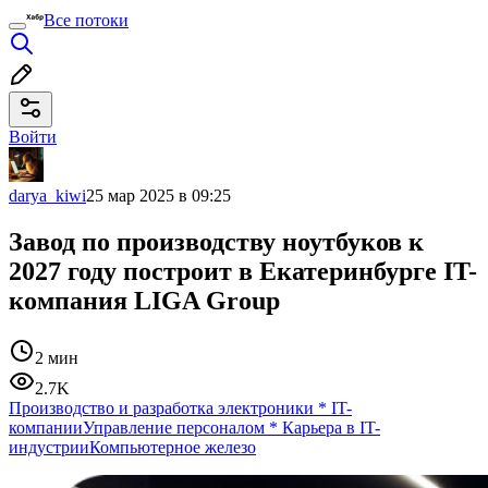
Все потоки
Войти
darya_kiwi
25 мар 2025 в 09:25
Завод по производству ноутбуков к
2027 году построит в Екатеринбурге IT-
компания LIGA Group
2 мин
2.7K
Производство и разработка электроники
*
IT-
компании
Управление персоналом
*
Карьера в IT-
индустрии
Компьютерное железо