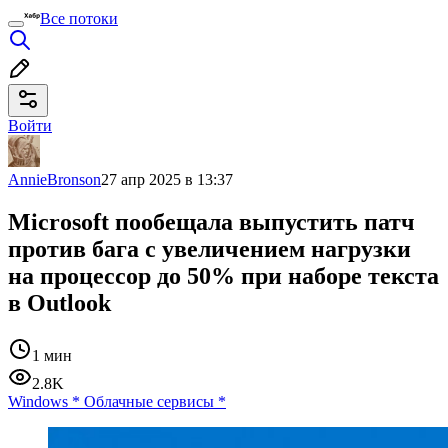
Все потоки
Войти
AnnieBronson
27 апр 2025 в 13:37
Microsoft пообещала выпустить патч
против бага с увеличением нагрузки
на процессор до 50% при наборе текста
в Outlook
1 мин
2.8K
Windows
*
Облачные сервисы
*