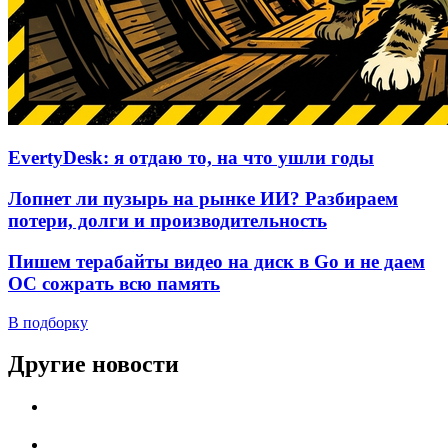
EvertyDesk: я отдаю то, на что ушли годы
Лопнет ли пузырь на рынке ИИ? Разбираем
потери, долги и производительность
Пишем терабайты видео на диск в Go и не даем
ОС сожрать всю память
В подборку
Другие новости