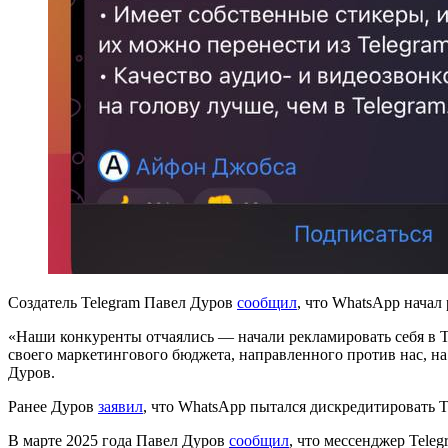
Создатель Telegram Павел Дуров
сообщил
, что WhatsApp начал
«Наши конкуренты отчаялись — начали рекламировать себя в T
своего маркетингового бюджета, направленного против нас, н
Дуров.
Ранее Дуров
заявил
, что WhatsApp пытался дискредитировать T
В марте 2025 года Павел Дуров
сообщил
, что мессенджер Tele