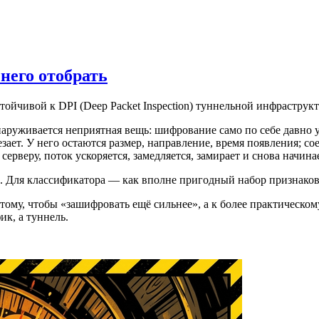
 него отобрать
стойчивой к DPI (Deep Packet Inspection) туннельной инфрастру
наруживается неприятная вещь: шифрование само по себе давно у
езает. У него остаются размер, направление, время появления; 
рверу, поток ускоряется, замедляется, замирает и снова начина
в. Для классификатора — как вполне пригодный набор признаков
 тому, чтобы «зашифровать ещё сильнее», а к более практическо
ик, а туннель.