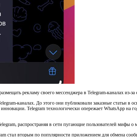
 размещать рекламу своего мессенджера в Telegram-каналах из-за 
elegram‑каналах. До этого они публиковали заказные статьи в 
а инновации. Telegram технологически опережает WhatsApp на г
elegram, распространяя в сети пугающие пользователей мифы о 
gram стал вторым по популярности приложением для обмена соо