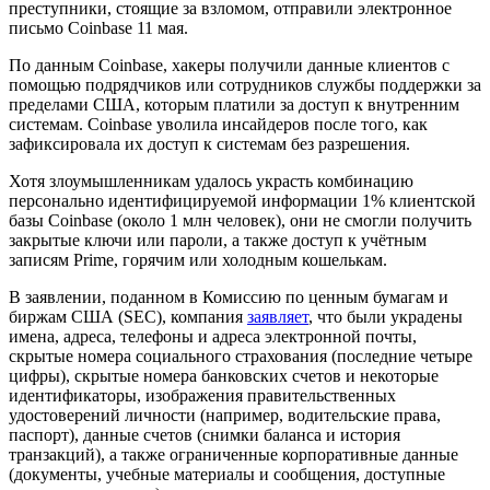
преступники, стоящие за взломом, отправили электронное
письмо Coinbase 11 мая.
По данным Coinbase, хакеры получили данные клиентов с
помощью подрядчиков или сотрудников службы поддержки за
пределами США, которым платили за доступ к внутренним
системам. Coinbase уволила инсайдеров после того, как
зафиксировала их доступ к системам без разрешения.
Хотя злоумышленникам удалось украсть комбинацию
персонально идентифицируемой информации 1% клиентской
базы Coinbase (около 1 млн человек), они не смогли получить
закрытые ключи или пароли, а также доступ к учётным
записям Prime, горячим или холодным кошелькам.
В заявлении, поданном в Комиссию по ценным бумагам и
биржам США (SEC), компания
заявляет
, что были украдены
имена, адреса, телефоны и адреса электронной почты,
скрытые номера социального страхования (последние четыре
цифры), скрытые номера банковских счетов и некоторые
идентификаторы, изображения правительственных
удостоверений личности (например, водительские права,
паспорт), данные счетов (снимки баланса и история
транзакций), а также ограниченные корпоративные данные
(документы, учебные материалы и сообщения, доступные