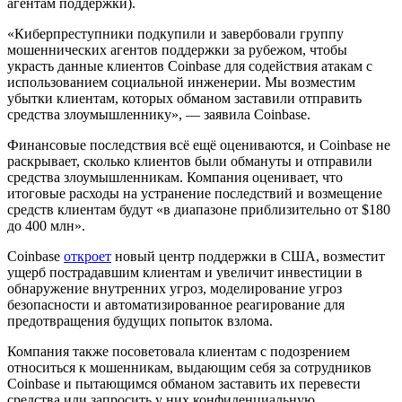
агентам поддержки).
«Киберпреступники подкупили и завербовали группу
мошеннических агентов поддержки за рубежом, чтобы
украсть данные клиентов Coinbase для содействия атакам с
использованием социальной инженерии. Мы возместим
убытки клиентам, которых обманом заставили отправить
средства злоумышленнику», — заявила Coinbase.
Финансовые последствия всё ещё оцениваются, и Coinbase не
раскрывает, сколько клиентов были обмануты и отправили
средства злоумышленникам. Компания оценивает, что
итоговые расходы на устранение последствий и возмещение
средств клиентам будут «в диапазоне приблизительно от $180
до 400 млн».
Coinbase
откроет
новый центр поддержки в США, возместит
ущерб пострадавшим клиентам и увеличит инвестиции в
обнаружение внутренних угроз, моделирование угроз
безопасности и автоматизированное реагирование для
предотвращения будущих попыток взлома.
Компания также посоветовала клиентам с подозрением
относиться к мошенникам, выдающим себя за сотрудников
Coinbase и пытающимся обманом заставить их перевести
средства или запросить у них конфиденциальную