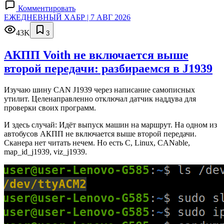
Комментировать
ЕЖЕДНЕВНЫЙ ХАБР | 7 АВГ 2026
43K
3
АКПП Voith не включается выше
второй передачи: разбираемся в J1939
Изучаю шину CAN J1939 через написание самописных
утилит. Целенаправленно отключал датчик наддува для
проверки своих программ.
И здесь случай: Идёт выпуск машин на маршрут. На одном из
автобусов АКПП не включается выше второй передачи.
Сканера нет читать нечем. Но есть C, Linux, CANable,
map_id_j1939, viz_j1939.