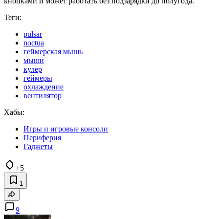
кнопками и может работать без подзарядки до полугода.
Теги:
pulsar
noctua
геймерская мышь
мыши
кулер
геймеры
охлаждение
вентилятор
Хабы:
Игры и игровые консоли
Периферия
Гаджеты
+5
1
9