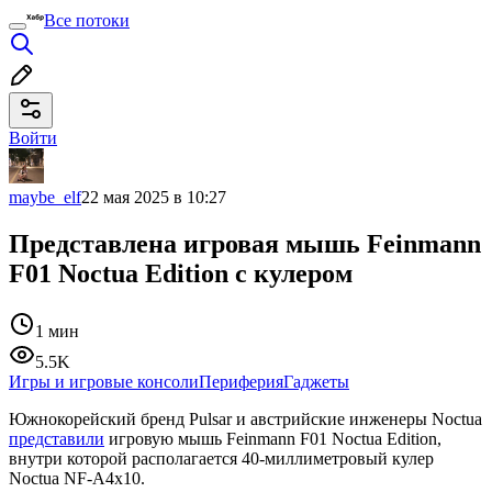
Все потоки
Войти
maybe_elf
22 мая 2025 в 10:27
Представлена игровая мышь Feinmann
F01 Noctua Edition с кулером
1 мин
5.5K
Игры и игровые консоли
Периферия
Гаджеты
Южнокорейский бренд Pulsar и австрийские инженеры Noctua
представили
игровую мышь Feinmann F01 Noctua Edition,
внутри которой располагается 40-миллиметровый кулер
Noctua NF-A4x10.