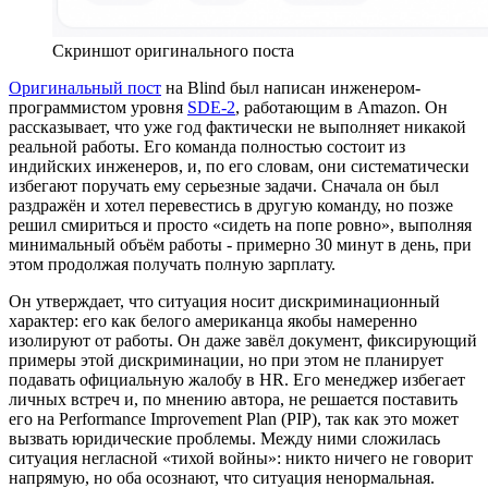
Скриншот оригинального поста
Оригинальный пост
на Blind был написан инженером-
программистом уровня
SDE-2
, работающим в Amazon. Он
рассказывает, что уже год фактически не выполняет никакой
реальной работы. Его команда полностью состоит из
индийских инженеров, и, по его словам, они систематически
избегают поручать ему серьезные задачи. Сначала он был
раздражён и хотел перевестись в другую команду, но позже
решил смириться и просто «сидеть на попе ровно», выполняя
минимальный объём работы - примерно 30 минут в день, при
этом продолжая получать полную зарплату.
Он утверждает, что ситуация носит дискриминационный
характер: его как белого американца якобы намеренно
изолируют от работы. Он даже завёл документ, фиксирующий
примеры этой дискриминации, но при этом не планирует
подавать официальную жалобу в HR. Его менеджер избегает
личных встреч и, по мнению автора, не решается поставить
его на Performance Improvement Plan (PIP), так как это может
вызвать юридические проблемы. Между ними сложилась
ситуация негласной «тихой войны»: никто ничего не говорит
напрямую, но оба осознают, что ситуация ненормальная.