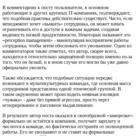
В комментариях к посту пользователи, в основном
работающие в других крупных IT-компаниях, подтверждают,
что подобная практика действительно существует. Часто, если
менеджмент хочет «выжить» сотрудника, он может начать
ограничивать его в доступе к важным задачам, создавая
видимость низкой продуктивности. Некоторые называют это
«perception management» - манипуляция восприятием работы
сотрудника, чтобы затем обосновать его увольнение. Один из
комментаторов также отметил, что автор, скорее всего,
находится в относительно защищённой позиции именно из-за
того, что он белый, и в ином случае его могли бы уже давно
официально уволить.
Также обсуждается, что подобные ситуации нередко
возникают в мультикультурных командах, где основная масса
сотрудников представлена одной этнической группой. В
таком окружении может происходить неявная изоляция
«чужака» - даже без прямой агрессии, просто через
игнорирование и пассивное выдавливание.
В результате автор поста оказался в своеобразной «заморозке»:
формально он остаётся в компании, получает зарплату и
числится в команде, но фактически отстранён от полноценной
работы. Его не увольняют и не ставят на формальные