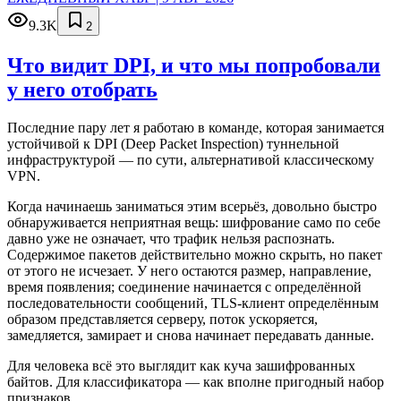
9.3K
2
Что видит DPI, и что мы попробовали
у него отобрать
Последние пару лет я работаю в команде, которая занимается
устойчивой к DPI (Deep Packet Inspection) туннельной
инфраструктурой — по сути, альтернативой классическому
VPN.
Когда начинаешь заниматься этим всерьёз, довольно быстро
обнаруживается неприятная вещь: шифрование само по себе
давно уже не означает, что трафик нельзя распознать.
Содержимое пакетов действительно можно скрыть, но пакет
от этого не исчезает. У него остаются размер, направление,
время появления; соединение начинается с определённой
последовательности сообщений, TLS-клиент определённым
образом представляется серверу, поток ускоряется,
замедляется, замирает и снова начинает передавать данные.
Для человека всё это выглядит как куча зашифрованных
байтов. Для классификатора — как вполне пригодный набор
признаков.