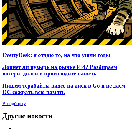
EvertyDesk: я отдаю то, на что ушли годы
Лопнет ли пузырь на рынке ИИ? Разбираем
потери, долги и производительность
Пишем терабайты видео на диск в Go и не даем
ОС сожрать всю память
В подборку
Другие новости