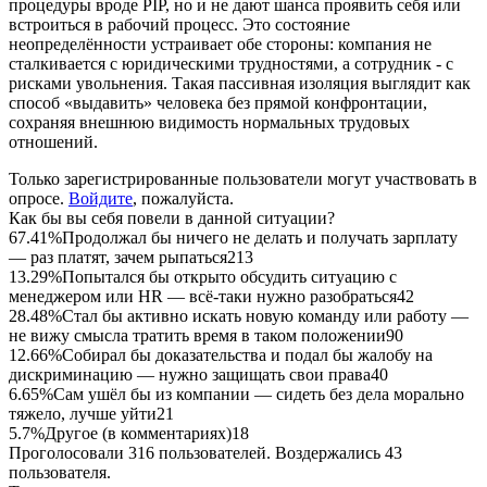
процедуры вроде PIP, но и не дают шанса проявить себя или
встроиться в рабочий процесс. Это состояние
неопределённости устраивает обе стороны: компания не
сталкивается с юридическими трудностями, а сотрудник - с
рисками увольнения. Такая пассивная изоляция выглядит как
способ «выдавить» человека без прямой конфронтации,
сохраняя внешнюю видимость нормальных трудовых
отношений.
Только зарегистрированные пользователи могут участвовать в
опросе.
Войдите
, пожалуйста.
Как бы вы себя повели в данной ситуации?
67.41%
Продолжал бы ничего не делать и получать зарплату
— раз платят, зачем рыпаться
213
13.29%
Попытался бы открыто обсудить ситуацию с
менеджером или HR — всё-таки нужно разобраться
42
28.48%
Стал бы активно искать новую команду или работу —
не вижу смысла тратить время в таком положении
90
12.66%
Собирал бы доказательства и подал бы жалобу на
дискриминацию — нужно защищать свои права
40
6.65%
Сам ушёл бы из компании — сидеть без дела морально
тяжело, лучше уйти
21
5.7%
Другое (в комментариях)
18
Проголосовали 316 пользователей. Воздержались 43
пользователя.