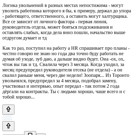
Логика увольнений в разных местах непостижима - могут
уволить работника которого я бы, к примеру, держал до упора
- работящего, ответственного, а оставить могут халтурщика.
Все се зависит от личного фактора - первая линия,
руководитель отдела, может бояться подсиживания и
оставлять слабых, когда дела вниз пошли, начальство выше
отдругом думает и тд
Как то раз, поступил на работу а HR спрашивает про планы -
честно говорю не знаю но года два точно буду работать не
думая об уходе, зуб даю, а дальше видно будет. Она -ох, ох,
чтож вы так и тд. Свалила через 3 месяца. Когда уходил, за
месяц предупредил руководителя отсека (не отдела) - а он
свалил раньше меня, через две недели! Зоопарк... Из Торонто
увольнялся, предупредил за 4 месяца, подобрал замену,
участвовал и интервью, опыт передал - так потом 2 года
дёргали на контракты. Ты с людьми хорошо, чаше всего и с
тобой хорошо...