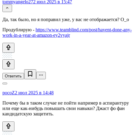
tommyangelo27
2 июл 2025 в 15:47
Да, так было, но я поправил уже, у вас не отображается? О_о
Продублирую -
https://www.teamblind.com/post/havent-done-any-
work-in-a-year-at-amazon-ey2vyajr
Ответить
pocoZ
2 июл 2025 в 14:48
Почему бы в таком случае не пойти например в аспирантуру
или еще как-нибудь повышать свои навыки? Джаст фо фан
кандидатскую защитить.