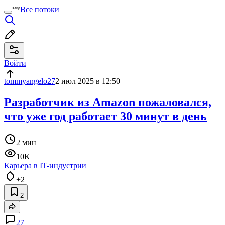
Все потоки
Войти
tommyangelo27
2 июл 2025 в 12:50
Разработчик из Amazon пожаловался,
что уже год работает 30 минут в день
2 мин
10K
Карьера в IT-индустрии
+2
2
27