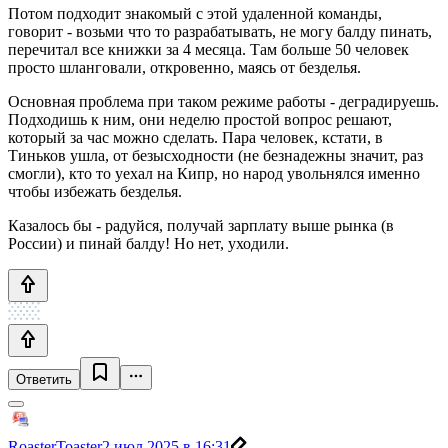
Потом подходит знакомый с этой удаленной команды,
говорит - возьми что то разрабатывать, не могу балду пинать,
перечитал все книжки за 4 месяца. Там больше 50 человек
просто шланговали, откровенно, маясь от безделья.
Основная проблема при таком режиме работы - деградируешь.
Подходишь к ним, они неделю простой вопрос решают,
который за час можно сделать. Пара человек, кстати, в
Тиньков ушла, от безысходности (не безнадежны значит, раз
смогли), кто то уехал на Кипр, но народ увольнялся именно
чтобы избежать безделья.
Казалось бы - радуйся, получай зарплату выше рынка (в
России) и пинай балду! Но нет, уходили.
Ответить
RoasterToaster
2 июл 2025 в 16:31