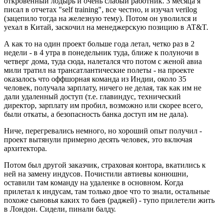
откровенный лодырь и очень слабый работник. 3 месяца я
писал в отчетах "self training", все честно, и изучал verilog
(зацепило тогда на железную тему). Потом он уволился и
уехал в Китай, заскочил на менеджерскую позицию в AT&T.
А как то на один проект больше года летал, четко раз в 2
недели - в 4 утра в понедельник туда, ближе к полуночи в
четверг дома, туда сюда, налетался что потом с женой авиа
мили тратил на трансатлантические полеты - на проекте
оказалось что оффшорная команда из Индии, около 35
человек, получала зарплату, ничего не делая, так как им не
дали удаленный доступ (т.е. главиндус, технический
директор, зарплату им пробил, возможно или скорее всего,
были откаты, а безопасность банка доступ им не дала).
Ниче, перегревались немного, но хороший опыт получил -
проект вытянули примерно десять человек, это включая
архитектора.
Потом был другой заказчик, страховая контора, вкатились к
ней на замену индусов. Почистили автиевы конюшни,
оставили там команду на удаленке в основном. Когда
прилетал к индусам, там только двое что то знали, остальные
похоже сыновья каких то баев (раджей) - тупо прилетели жить
в Лондон. Сидели, пинали балду.