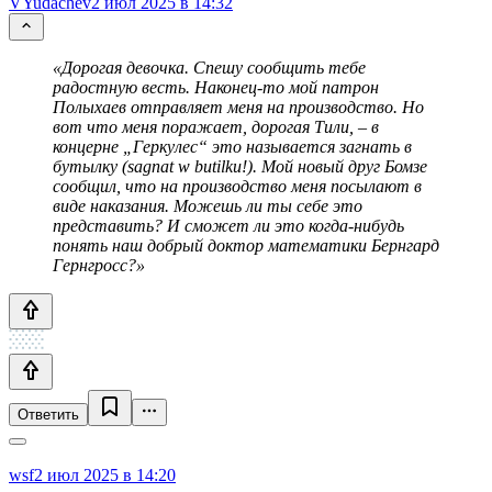
VYudachev
2 июл 2025 в 14:32
«Дорогая девочка. Спешу сообщить тебе
радостную весть. Наконец-то мой патрон
Полыхаев отправляет меня на производство. Но
вот что меня поражает, дорогая Тили, – в
концерне „Геркулес“ это называется загнать в
бутылку (sagnat w butilku!). Мой новый друг Бомзе
сообщил, что на производство меня посылают в
виде наказания. Можешь ли ты себе это
представить? И сможет ли это когда-нибудь
понять наш добрый доктор математики Бернгард
Гернгросс?»
Ответить
wsf
2 июл 2025 в 14:20