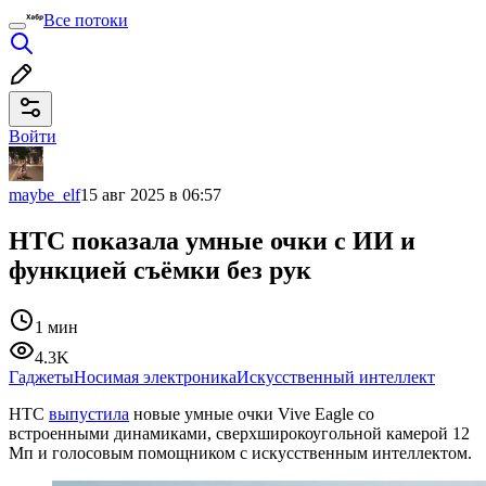
Все потоки
Войти
maybe_elf
15 авг 2025 в 06:57
HTC показала умные очки с ИИ и
функцией съёмки без рук
1 мин
4.3K
Гаджеты
Носимая электроника
Искусственный интеллект
HTC
выпустила
новые умные очки Vive Eagle со
встроенными динамиками, сверхширокоугольной камерой 12
Мп и голосовым помощником с искусственным интеллектом.