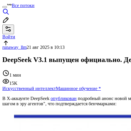
Все потоки
Войти
runaway_llm
21 авг 2025 в 10:13
DeepSeek V3.1 выпущен официально. Д
1 мин
15K
Искусственный интеллект
Машинное обучение
*
В X-аккаунте DeepSeek
опубликован
подробный анонс новой мо
шагом в эру агентов", что подтверждается бенчмарками: