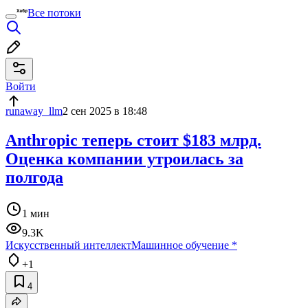
Все потоки
Войти
runaway_llm
2 сен 2025 в 18:48
Anthropic теперь стоит $183 млрд.
Оценка компании утроилась за
полгода
1 мин
9.3K
Искусственный интеллект
Машинное обучение
*
+1
4