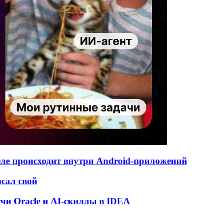
деле происходит внутри Android-приложений
исал свой
атчи Oracle и AI-скиллы в IDEA