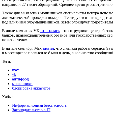
направили 27 тысяч обращений. Среднее время рассмотрения о
Также для выявления мошенников специалисты центра использ
автоматической проверки номеров. Тестируются антифрод‑тех
под влиянием злоумышленников, затем блокирует подозритель
В июле компания VK
отчиталась
, что сотрудники центра без
банков, правоохранительных органов или государственных се
пользователям.
В начале сентября Max
заявил
, что с начала работы сервиса (з
в мессенджере превысило 8 млн в день, а количество сообщени
Теги:
max
vk
антифрод
мошенники
блокировка аккаунтов
Хабы:
Информационная безопасность
Законодательство в IT