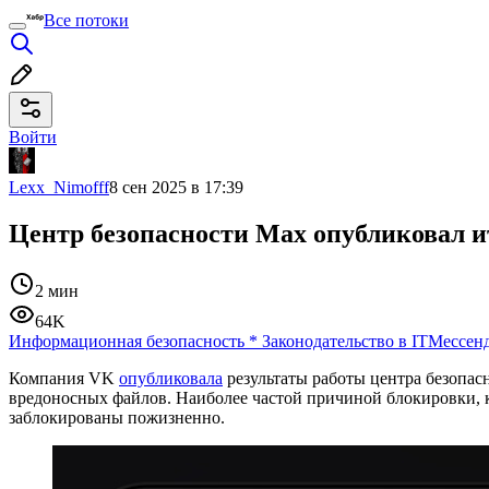
Все потоки
Войти
Lexx_Nimofff
8 сен 2025 в 17:39
Центр безопасности Max опубликовал ит
2 мин
64K
Информационная безопасность
*
Законодательство в IT
Мессен
Компания VK
опубликовала
результаты работы центра безопасн
вредоносных файлов. Наиболее частой причиной блокировки, 
заблокированы пожизненно.