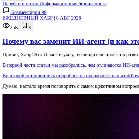
Перейти в поток Информационная безопасность
Комментарии 99
ЕЖЕДНЕВНЫЙ ХАБР | 8 АВГ 2026
25K
3
Почему вас заменит ИИ‑агент (и как эт
Привет, Хабр! Это Илья Петухов, руководитель проектов разв
В первой части статьи мы разобрались, чем отличаются ИИ-аген
Во второй остановились подробнее на преимуществах workflow
Думаю, настало время поговорить о самом щекотливом вопрос