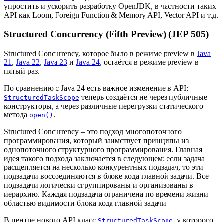
упростить и ускорить разработку OpenJDK, в частности таких
API как Loom, Foreign Function & Memory API, Vector API и т.д.
Structured Concurrency (Fifth Preview) (JEP 505)
Structured Concurrency, которое было в режиме preview в
Java
21
,
Java 22
,
Java 23
и
Java 24
, остаётся в режиме preview в
пятый раз.
По сравнению с Java 24 есть важное изменение в API:
теперь создаётся не через публичные
StructuredTaskScope
конструкторы, а через различные перегрузки статического
метода
.
open()
Structured Concurrency – это подход многопоточного
программирования, который заимствует принципы из
однопоточного структурного программирования. Главная
идея такого подхода заключается в следующем: если задача
расщепляется на несколько конкурентных подзадач, то эти
подзадачи воссоединяются в блоке кода главной задачи. Все
подзадачи логически сгруппированы и организованы в
иерархию. Каждая подзадача ограничена по времени жизни
областью видимости блока кода главной задачи.
В центре нового API класс
, у которого
StructuredTaskScope