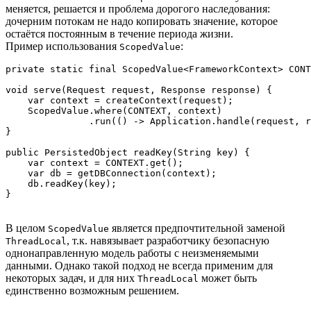
меняется, решается и проблема дорогого наследования:
дочерним потокам не надо копировать значение, которое
остаётся постоянным в течение периода жизни.
Пример использования
:
ScopedValue
private static final ScopedValue<FrameworkContext> CONT
void serve(Request request, Response response) {

    var context = createContext(request);

    ScopedValue.where(CONTEXT, context)

               .run(() -> Application.handle(request, r
}

public PersistedObject readKey(String key) {

    var context = CONTEXT.get();

    var db = getDBConnection(context);

    db.readKey(key);

В целом
является предпочтительной заменой
ScopedValue
, т.к. навязывает разработчику безопасную
ThreadLocal
однонаправленную модель работы с неизменяемыми
данными. Однако такой подход не всегда применим для
некоторых задач, и для них
может быть
ThreadLocal
единственно возможным решением.