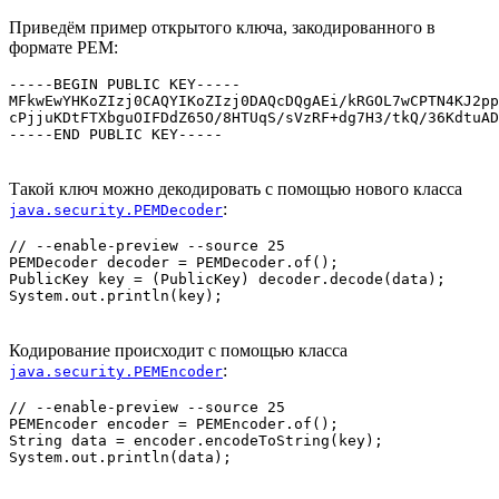
Приведём пример открытого ключа, закодированного в
формате PEM:
-----BEGIN PUBLIC KEY-----

MFkwEwYHKoZIzj0CAQYIKoZIzj0DAQcDQgAEi/kRGOL7wCPTN4KJ2pp
cPjjuKDtFTXbguOIFDdZ65O/8HTUqS/sVzRF+dg7H3/tkQ/36KdtuAD
Такой ключ можно декодировать с помощью нового класса
:
java.security.PEMDecoder
// --enable-preview --source 25

PEMDecoder decoder = PEMDecoder.of();

PublicKey key = (PublicKey) decoder.decode(data);

Кодирование происходит с помощью класса
:
java.security.PEMEncoder
// --enable-preview --source 25

PEMEncoder encoder = PEMEncoder.of();

String data = encoder.encodeToString(key);
