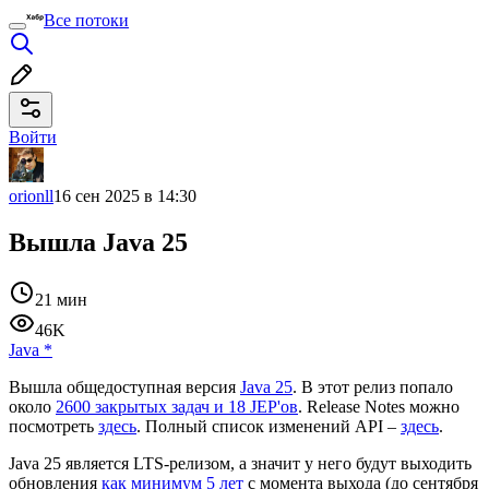
Все потоки
Войти
orionll
16 сен 2025 в 14:30
Вышла Java 25
21 мин
46K
Java
*
Вышла общедоступная версия
Java 25
. В этот релиз попало
около
2600 закрытых задач и 18 JEP'ов
. Release Notes можно
посмотреть
здесь
. Полный список изменений API –
здесь
.
Java 25 является LTS-релизом, а значит у него будут выходить
обновления
как минимум 5 лет
с момента выхода (до сентября