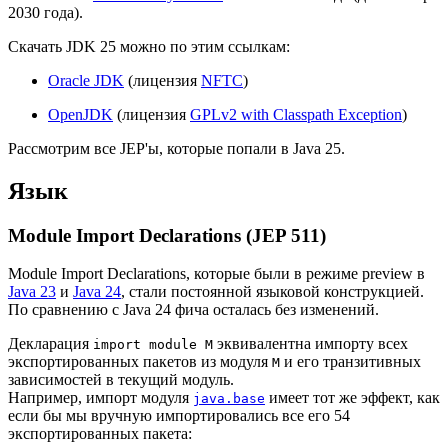
2030 года).
Скачать JDK 25 можно по этим ссылкам:
Oracle JDK
(лицензия
NFTC
)
OpenJDK
(лицензия
GPLv2 with Classpath Exception
)
Рассмотрим все JEP'ы, которые попали в Java 25.
Язык
Module Import Declarations (JEP 511)
Module Import Declarations, которые были в режиме preview в
Java 23
и
Java 24
, стали постоянной языковой конструкцией.
По сравнению с Java 24 фича осталась без изменений.
Декларация
эквивалентна импорту всех
import module M
экспортированных пакетов из модуля
и его транзитивных
M
зависимостей в текущий модуль.
Например, импорт модуля
имеет тот же эффект, как
java.base
если бы мы вручную импортировались все его 54
экспортированных пакета: