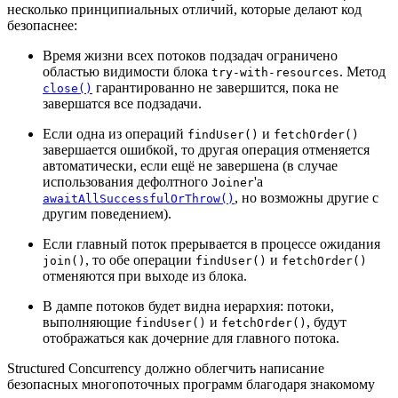
несколько принципиальных отличий, которые делают код
безопаснее:
Время жизни всех потоков подзадач ограничено
областью видимости блока
. Метод
try-with-resources
гарантированно не завершится, пока не
close()
завершатся все подзадачи.
Если одна из операций
и
findUser()
fetchOrder()
завершается ошибкой, то другая операция отменяется
автоматически, если ещё не завершена (в случае
использования дефолтного
'а
Joiner
, но возможны другие с
awaitAllSuccessfulOrThrow()
другим поведением).
Если главный поток прерывается в процессе ожидания
, то обе операции
и
join()
findUser()
fetchOrder()
отменяются при выходе из блока.
В дампе потоков будет видна иерархия: потоки,
выполняющие
и
, будут
findUser()
fetchOrder()
отображаться как дочерние для главного потока.
Structured Concurrency должно облегчить написание
безопасных многопоточных программ благодаря знакомому