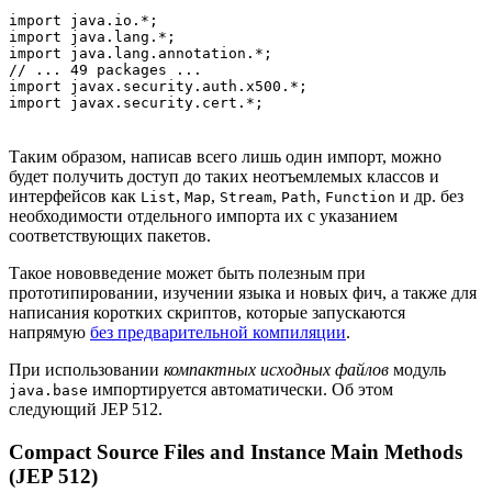
import java.io.*;

import java.lang.*;

import java.lang.annotation.*;

// ... 49 packages ...

import javax.security.auth.x500.*;

Таким образом, написав всего лишь один импорт, можно
будет получить доступ до таких неотъемлемых классов и
интерфейсов как
,
,
,
,
и др. без
List
Map
Stream
Path
Function
необходимости отдельного импорта их с указанием
соответствующих пакетов.
Такое нововведение может быть полезным при
прототипировании, изучении языка и новых фич, а также для
написания коротких скриптов, которые запускаются
напрямую
без предварительной компиляции
.
При использовании
компактных исходных файлов
модуль
импортируется автоматически. Об этом
java.base
следующий JEP 512.
Compact Source Files and Instance Main Methods
(JEP 512)