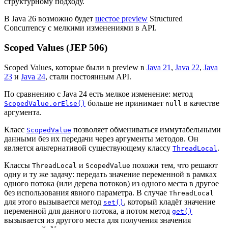
структурному подходу.
В Java 26 возможно будет
шестое preview
Structured
Concurrency с мелкими изменениями в API.
Scoped Values (JEP 506)
Scoped Values, которые были в preview в
Java 21
,
Java 22
,
Java
23
и
Java 24
, стали постоянным API.
По сравнению с Java 24 есть мелкое изменение: метод
больше не принимает
в качестве
ScopedValue.orElse()
null
аргумента.
Класс
позволяет обмениваться иммутабельными
ScopedValue
данными без их передачи через аргументы методов. Он
является альтернативой существующему классу
.
ThreadLocal
Классы
и
похожи тем, что решают
ThreadLocal
ScopedValue
одну и ту же задачу: передать значение переменной в рамках
одного потока (или дерева потоков) из одного места в другое
без использования явного параметра. В случае
ThreadLocal
для этого вызывается метод
, который кладёт значение
set()
переменной для данного потока, а потом метод
get()
вызывается из другого места для получения значения