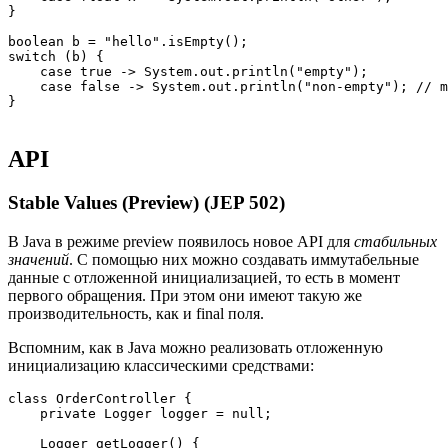
}

boolean b = "hello".isEmpty();

switch (b) {

    case true -> System.out.println("empty");

    case false -> System.out.println("non-empty"); // m
API
Stable Values (Preview) (JEP 502)
В Java в режиме preview появилось новое API для
стабильных
значений
. С помощью них можно создавать иммутабельные
данные с отложенной инициализацией, то есть в момент
первого обращения. При этом они имеют такую же
производительность, как и final поля.
Вспомним, как в Java можно реализовать отложенную
инициализацию классическими средствами:
class OrderController {

    private Logger logger = null;

    Logger getLogger() {
