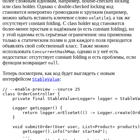
более сложным идиомам, например, double-checked locking
или class holder. Однако с double-checked locking код
становится невероятно громоздким и хрупким (например,
можно забыть вставить ключевое слово
), а так же
volatile
отсутствует constant folding. С class holder код становится
более-менее простым и надёжным (и есть constant folding), но
у этой идиомы есть серьёзные ограничения: она применима
только к статическим полям и для каждого поля приходится
объявлять свой собственный класс. Также можно
использовать
, однако и у неё есть
ConcurrentHashMap
недостатки: отсутствует constant folding и есть проблемы, если
функция возвращает
.
null
Теперь посмотрим, как код будет выглядеть с новым
интерфейсом
:
StableValue
// --enable-preview --source 25

class OrderController {

    private final StableValue<Logger> logger = StableVa
    Logger getLogger() {

        return logger.orElseSet(() -> Logger.create(Ord
    }

    void submitOrder(User user, List<Product> products)
        getLogger().info("order started");

        ...
