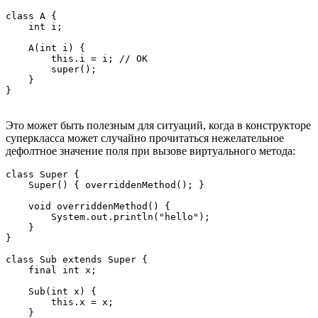
class A {

    int i;

    A(int i) {

        this.i = i; // OK

        super();

    }

Это может быть полезным для ситуаций, когда в конструкторе
суперкласса может случайно прочитаться нежелательное
дефолтное значение поля при вызове виртуального метода:
class Super {

    Super() { overriddenMethod(); }

    void overriddenMethod() {

        System.out.println("hello");

    }

}

class Sub extends Super {

    final int x;

    Sub(int x) {

        this.x = x;

    }
