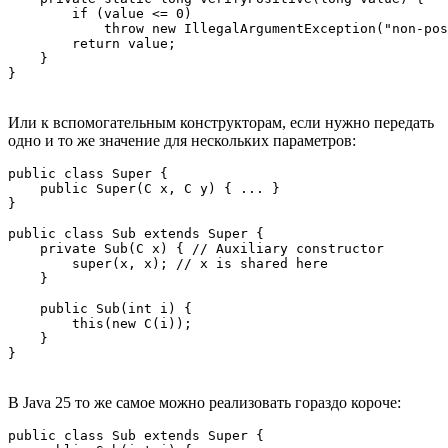
        if (value <= 0)

            throw new IllegalArgumentException("non-pos
        return value;

    }

Или к вспомогательным конструкторам, если нужно передать
одно и то же значение для нескольких параметров:
public class Super {

    public Super(C x, C y) { ... }

}

public class Sub extends Super {

    private Sub(C x) { // Auxiliary constructor

        super(x, x); // x is shared here

    }

    public Sub(int i) {

        this(new C(i));

    }

В Java 25 то же самое можно реализовать гораздо короче:
public class Sub extends Super {
