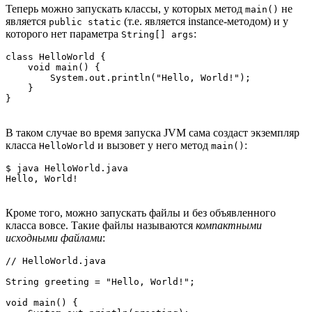
Теперь можно запускать классы, у которых метод
не
main()
является
(т.е. является instance-методом) и у
public static
которого нет параметра
:
String[] args
class HelloWorld {

    void main() {

        System.out.println("Hello, World!");

    }

В таком случае во время запуска JVM сама создаст экземпляр
класса
и вызовет у него метод
:
HelloWorld
main()
$ java HelloWorld.java

Кроме того, можно запускать файлы и без объявленного
класса вовсе. Такие файлы называются
компактными
исходными файлами
:
// HelloWorld.java

String greeting = "Hello, World!";

void main() {
