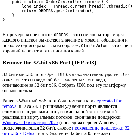
    public static OrderController orders() {

        long index = Thread.currentThread().threadId() 
        return ORDERS.get((int)index);

    }

В примере выше список
– это список, который для
ORDERS
каждого индекса вычисляет значение в момент обращения и
не более одного раза. Таким образом,
– это ещё и
StableValue
хороший вариант для написания кэшей.
Remove the 32-bit x86 Port (JEP 503)
32-битный x86 порт OpenJDK был окончательно удалён. Это
означает, что из кодовой базы удалены части кода,
отвечающие за 32 бит x86. Собрать JDK под эту платформу
больше нельзя.
Ранее 32-битный x86 порт был помечен как
deprecated for
removal
в Java 24. Причинами удаления порта являются
сложность поддержки, отсутствие на ней эффективной
реализации виртуальных потоков, окончание поддержки
Windows 10 в октябре 2025
(последняя версия Windows,
поддерживающая 32 бит), скорое
прекращение поддержки 32
бит x86 в Debian
и др. Удаление 32 бит x86 поможет