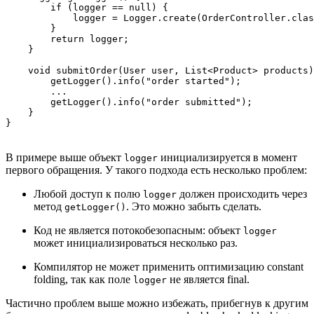
        if (logger == null) {

            logger = Logger.create(OrderController.clas
        }

        return logger;

    }

    void submitOrder(User user, List<Product> products)
        getLogger().info("order started");

        ...

        getLogger().info("order submitted");

    }

В примере выше объект
инициализируется в момент
logger
первого обращения. У такого подхода есть несколько проблем:
Любой доступ к полю
должен происходить через
logger
метод
. Это можно забыть сделать.
getLogger()
Код не является потокобезопасным: объект
logger
может инициализироваться несколько раз.
Компилятор не может применить оптимизацию constant
folding, так как поле
не является final.
logger
Частично проблем выше можно избежать, прибегнув к другим