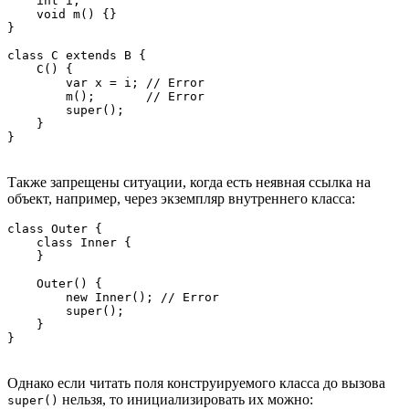
    int i;

    void m() {}

}

class C extends B {

    C() {

        var x = i; // Error

        m();       // Error

        super();

    }

Также запрещены ситуации, когда есть неявная ссылка на
объект, например, через экземпляр внутреннего класса:
class Outer {

    class Inner {

    }

    Outer() {

        new Inner(); // Error

        super();

    }

Однако если читать поля конструируемого класса до вызова
нельзя, то инициализировать их можно:
super()