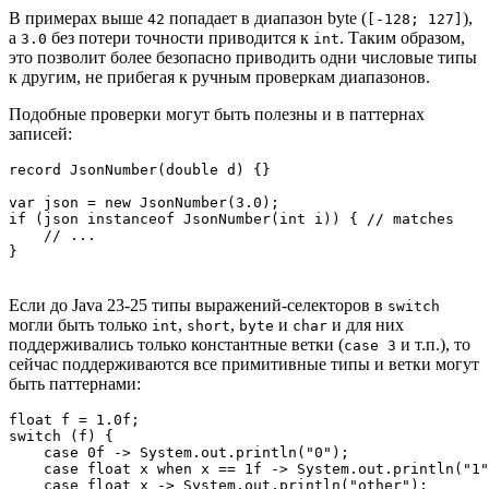
В примерах выше
попадает в диапазон byte (
),
42
[-128; 127]
а
без потери точности приводится к
. Таким образом,
3.0
int
это позволит более безопасно приводить одни числовые типы
к другим, не прибегая к ручным проверкам диапазонов.
Подобные проверки могут быть полезны и в паттернах
записей:
record JsonNumber(double d) {}

var json = new JsonNumber(3.0);

if (json instanceof JsonNumber(int i)) { // matches

    // ...

Если до Java 23-25 типы выражений-селекторов в
switch
могли быть только
,
,
и
и для них
int
short
byte
char
поддерживались только константные ветки (
и т.п.), то
case 3
сейчас поддерживаются все примитивные типы и ветки могут
быть паттернами:
float f = 1.0f;

switch (f) {

    case 0f -> System.out.println("0");

    case float x when x == 1f -> System.out.println("1"
    case float x -> System.out.println("other");
