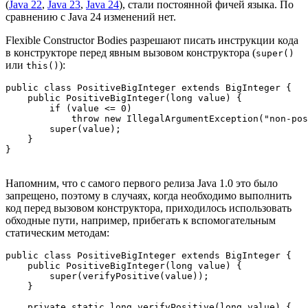
(
Java 22
,
Java 23
,
Java 24
), стали постоянной фичей языка. По
сравнению с Java 24 изменений нет.
Flexible Constructor Bodies разрешают писать инструкции кода
в конструкторе перед явным вызовом конструктора (
super()
или
):
this()
public class PositiveBigInteger extends BigInteger {

    public PositiveBigInteger(long value) {

        if (value <= 0)

            throw new IllegalArgumentException("non-pos
        super(value);

    }

Напомним, что с самого первого релиза Java 1.0 это было
запрещено, поэтому в случаях, когда необходимо выполнить
код перед вызовом конструктора, приходилось использовать
обходные пути, например, прибегать к вспомогательным
статическим методам:
public class PositiveBigInteger extends BigInteger {

    public PositiveBigInteger(long value) {

        super(verifyPositive(value));

    }

    private static long verifyPositive(long value) {
