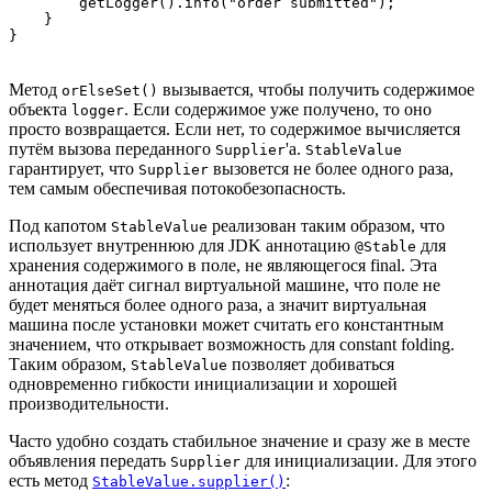
        getLogger().info("order submitted");

    }

Метод
вызывается, чтобы получить содержимое
orElseSet()
объекта
. Если содержимое уже получено, то оно
logger
просто возвращается. Если нет, то содержимое вычисляется
путём вызова переданного
'а.
Supplier
StableValue
гарантирует, что
вызовется не более одного раза,
Supplier
тем самым обеспечивая потокобезопасность.
Под капотом
реализован таким образом, что
StableValue
использует внутреннюю для JDK аннотацию
для
@Stable
хранения содержимого в поле, не являющегося final. Эта
аннотация даёт сигнал виртуальной машине, что поле не
будет меняться более одного раза, а значит виртуальная
машина после установки может считать его константным
значением, что открывает возможность для constant folding.
Таким образом,
позволяет добиваться
StableValue
одновременно гибкости инициализации и хорошей
производительности.
Часто удобно создать стабильное значение и сразу же в месте
объявления передать
для инициализации. Для этого
Supplier
есть метод
:
StableValue.supplier()