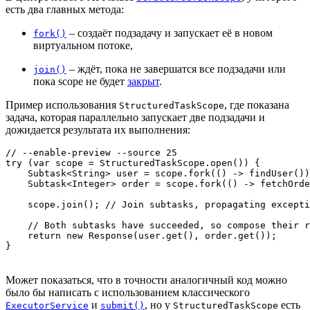
есть два главных метода:
– создаёт подзадачу и запускает её в новом
fork()
виртуальном потоке,
– ждёт, пока не завершатся все подзадачи или
join()
пока scope не будет
закрыт
.
Пример использования
, где показана
StructuredTaskScope
задача, которая параллельно запускает две подзадачи и
дожидается результата их выполнения:
// --enable-preview --source 25

try (var scope = StructuredTaskScope.open()) {

    Subtask<String> user = scope.fork(() -> findUser())
    Subtask<Integer> order = scope.fork(() -> fetchOrde
    scope.join(); // Join subtasks, propagating excepti
    // Both subtasks have succeeded, so compose their r
    return new Response(user.get(), order.get());

Может показаться, что в точности аналогичный код можно
было бы написать с использованием классического
и
, но у
есть
ExecutorService
submit()
StructuredTaskScope