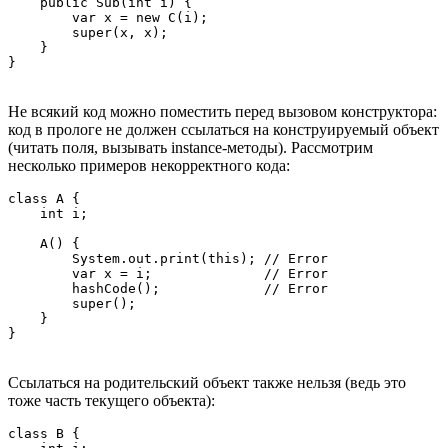
    public Sub(int i) {

        var x = new C(i);

        super(x, x);

    }

Не всякий код можно поместить перед вызовом конструктора:
код в прологе не должен ссылаться на конструируемый объект
(читать поля, вызывать instance-методы). Рассмотрим
несколько примеров некорректного кода:
class A {

    int i;

    A() {

        System.out.print(this); // Error

        var x = i;              // Error

        hashCode();             // Error

        super();

    }

Ссылаться на родительский объект также нельзя (ведь это
тоже часть текущего объекта):
class B {
