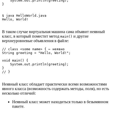
    System.out.println(greeting);

$ java HelloWorld.java

В таком случае виртуальная машина сама объявит неявный
класс, в который поместит метод
и другие
main()
верхнеуровневые объявления в файле:
// class <some name> { ← неявно

String greeting = "Hello, World!";

void main() {

    System.out.println(greeting);

}

Неявный класс обладает практически всеми возможностями
явного класса (возможность содержать методы, поля), но есть
несколько отличий:
Неявный класс может находиться только в безымянном
пакете.