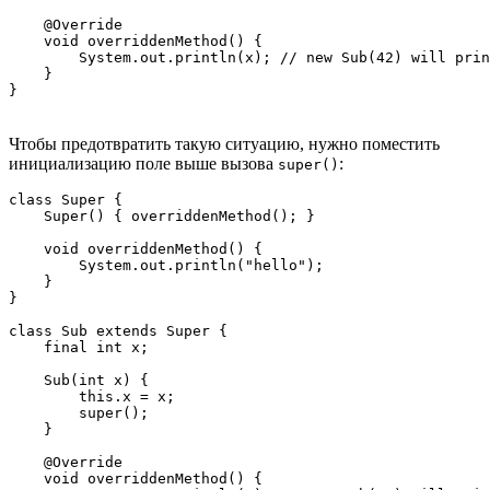
    @Override

    void overriddenMethod() {

        System.out.println(x); // new Sub(42) will prin
    }

Чтобы предотвратить такую ситуацию, нужно поместить
инициализацию поле выше вызова
:
super()
class Super {

    Super() { overriddenMethod(); }

    void overriddenMethod() {

        System.out.println("hello");

    }

}

class Sub extends Super {

    final int x;

    Sub(int x) {

        this.x = x;

        super();

    }

    @Override

    void overriddenMethod() {
