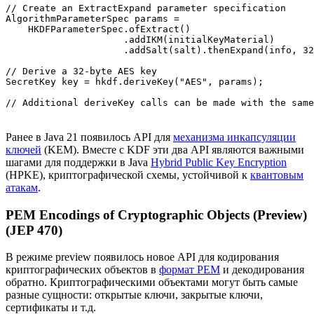
// Create an ExtractExpand parameter specification

AlgorithmParameterSpec params =

    HKDFParameterSpec.ofExtract()

                     .addIKM(initialKeyMaterial)

                     .addSalt(salt).thenExpand(info, 32
// Derive a 32-byte AES key

SecretKey key = hkdf.deriveKey("AES", params);

Ранее в Java 21 появилось API для
механизма инкапсуляции
ключей
(KEM). Вместе с KDF эти два API являются важными
шагами для поддержки в Java
Hybrid Public Key Encryption
(HPKE), криптографической схемы, устойчивой к
квантовым
атакам
.
PEM Encodings of Cryptographic Objects (Preview)
(JEP 470)
В режиме preview появилось новое API для кодирования
криптографических объектов в
формат PEM
и декодирования
обратно. Криптографическими объектами могут быть самые
разные сущности: открытые ключи, закрытые ключи,
сертификаты и т.д.