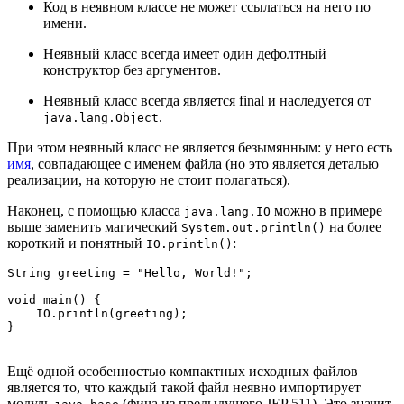
Код в неявном классе не может ссылаться на него по
имени.
Неявный класс всегда имеет один дефолтный
конструктор без аргументов.
Неявный класс всегда является final и наследуется от
.
java.lang.Object
При этом неявный класс не является безымянным: у него есть
имя
, совпадающее с именем файла (но это является деталью
реализации, на которую не стоит полагаться).
Наконец, с помощью класса
можно в примере
java.lang.IO
выше заменить магический
на более
System.out.println()
короткий и понятный
:
IO.println()
String greeting = "Hello, World!";

void main() {

    IO.println(greeting);

Ещё одной особенностью компактных исходных файлов
является то, что каждый такой файл неявно импортирует
модуль
(фича из предыдущего JEP 511). Это значит,