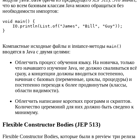
java.base
что ко всем базовым классам Java можно обращаться без
необходимости импортов:
void main() {

    IO.println(List.of("James", "Bill", "Guy"));

Компактные исходные файлы и instance-методы
main()
вводятся в Java с двумя целями:
Облегчить процесс обучения языку. На новичка, только
что начавшего изучение Java, не должно сваливаться всё
сразу, а концепции должны вводиться постепенно,
начиная с базовых (переменные, циклы, процедуры) и
постепенно переходя к более продвинутым (классы,
области видимости).
Облегчить написание коротких программ и скриптов.
Количество церемоний для них должно быть сведено к
минимуму.
Flexible Constructor Bodies (JEP 513)
Flexible Constructor Bodies, которые были в preview три релиза