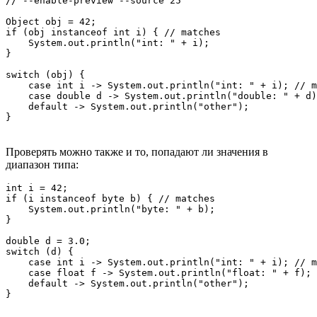
// --enable-preview --source 25

Object obj = 42;

if (obj instanceof int i) { // matches

    System.out.println("int: " + i);

}

switch (obj) {

    case int i -> System.out.println("int: " + i); // m
    case double d -> System.out.println("double: " + d)
    default -> System.out.println("other");

Проверять можно также и то, попадают ли значения в
диапазон типа:
int i = 42;

if (i instanceof byte b) { // matches

    System.out.println("byte: " + b);

}

double d = 3.0;

switch (d) {

    case int i -> System.out.println("int: " + i); // m
    case float f -> System.out.println("float: " + f);

    default -> System.out.println("other");
