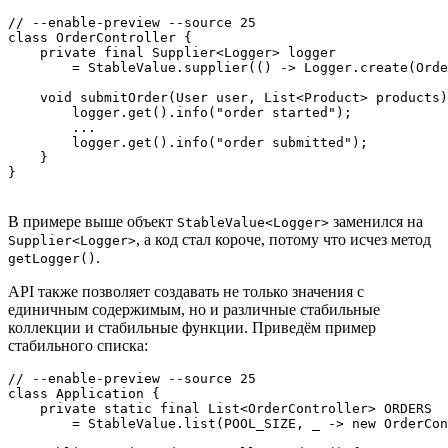
// --enable-preview --source 25

class OrderController {

    private final Supplier<Logger> logger

        = StableValue.supplier(() -> Logger.create(Orde
    void submitOrder(User user, List<Product> products)
        logger.get().info("order started");

        ...

        logger.get().info("order submitted");

    }

В примере выше объект
заменился на
StableValue<Logger>
, а код стал короче, потому что исчез метод
Supplier<Logger>
.
getLogger()
API также позволяет создавать не только значения с
единичным содержимым, но и различные стабильные
коллекции и стабильные функции. Приведём пример
стабильного списка:
// --enable-preview --source 25

class Application {

    private static final List<OrderController> ORDERS

        = StableValue.list(POOL_SIZE, _ -> new OrderCon