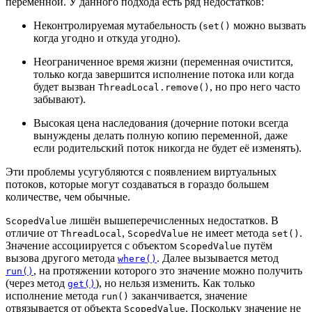
переменной. У данного подхода есть ряд недостатков:
Неконтролируемая мутабельность (
можно вызвать
set()
когда угодно и откуда угодно).
Неограниченное время жизни (переменная очистится,
только когда завершится исполнение потока или когда
будет вызван
, но про него часто
ThreadLocal.remove()
забывают).
Высокая цена наследования (дочерние потоки всегда
вынуждены делать полную копию переменной, даже
если родительский поток никогда не будет её изменять).
Эти проблемы усугубляются с появлением виртуальных
потоков, которые могут создаваться в гораздо большем
количестве, чем обычные.
лишён вышеперечисленных недостатков. В
ScopedValue
отличие от
,
не имеет метода
.
ThreadLocal
ScopedValue
set()
Значение ассоциируется с объектом
путём
ScopedValue
вызова другого метода
. Далее вызывается метод
where()
, на протяжении которого это значение можно получить
run()
(через метод
), но нельзя изменить. Как только
get()
исполнение метода
заканчивается, значение
run()
отвязывается от объекта
. Поскольку значение не
ScopedValue