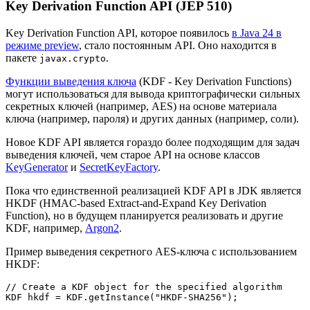
Key Derivation Function API (JEP 510)
Key Derivation Function API, которое появилось
в Java 24 в
режиме preview
, стало постоянным API. Оно находится в
пакете
.
javax.crypto
Функции выведения ключа
(KDF - Key Derivation Functions)
могут использоваться для вывода криптографически сильных
секретных ключей (например, AES) на основе материала
ключа (например, пароля) и других данных (например, соли).
Новое KDF API является гораздо более подходящим для задач
выведения ключей, чем старое API на основе классов
KeyGenerator
и
SecretKeyFactory
.
Пока что единственной реализацией KDF API в JDK является
HKDF (HMAC-based Extract-and-Expand Key Derivation
Function), но в будущем планируется реализовать и другие
KDF, например,
Argon2
.
Пример выведения секретного AES-ключа с использованием
HKDF:
// Create a KDF object for the specified algorithm

KDF hkdf = KDF.getInstance("HKDF-SHA256");
