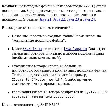
Компактные исходные файлы и instance-методы
стали
main()
постоянными. Среди рассматриваемых сегодня эта языковая
фича была в preview дольше всех, появившись ещё аж в
прошлом LTS-релизе:
Java 21
,
Java 22
,
Java 23
и
Java 24
.
В этом релизе есть несколько изменений:
Название "простые исходные файлы" поменялось на
"компактные исходные файлы".
Класс
теперь стал
. Значит, он
java.io.IO
java.lang.IO
теперь импортируется неявно в любой исходный файл
(необязательно компактный).
Статические методы класса
больше не
IO
импортируются неявно в компактных исходных файлах.
Теперь придётся указывать класс (например,
), либо вручную
IO.println("Hello, world!")
статически импортировать методы.
Реализация класса
теперь базируется на
и
IO
System.out
, а не на
.
System.in
java.io.Console
Какие возможности даёт JEP 512?