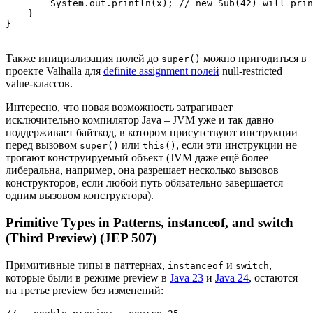
        System.out.println(x); // new Sub(42) will prin
    }

Также инициализация полей до
можно пригодиться в
super()
проекте Valhalla для
definite assignment полей
null-restricted
value-классов.
Интересно, что новая возможность затрагивает
исключительно компилятор Java – JVM уже и так давно
поддерживает байткод, в котором присутствуют инструкции
перед вызовом
или
, если эти инструкции не
super()
this()
трогают конструируемый объект (JVM даже ещё более
либеральна, например, она разрешает несколько вызовов
конструкторов, если любой путь обязательно завершается
одним вызовом конструктора).
Primitive Types in Patterns, instanceof, and switch
(Third Preview) (JEP 507)
Примитивные типы в паттернах,
и
,
instanceof
switch
которые были в режиме preview в
Java 23
и
Java 24
, остаются
на третье preview без изменений: