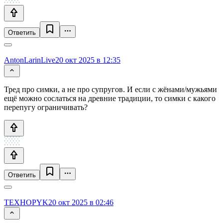
Ответить
AntonLarinLive
20 окт 2025 в 12:35
Тред про симки, а не про супругов. И если с жёнами/мужьями
ещё можно сослаться на древние традиции, то симки с какого
перепугу ограничивать?
Ответить
TEXHOPYK
20 окт 2025 в 02:46