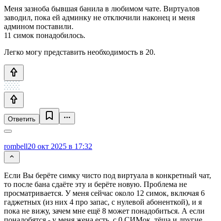
Меня зазноба бывшая банила в любимом чате. Виртуалов
заводил, пока ей админку не отключили наконец и меня
админом поставили.
11 симок понадобилось.
Легко могу представить необходимость в 20.
Ответить
rombell
20 окт 2025 в 17:32
Если Вы берёте симку чисто под виртуала в конкретный чат,
то после бана сдаёте эту и берёте новую. Проблема не
просматривается. У меня сейчас около 12 симок, включая 6
гаджетных (из них 4 про запас, с нулевой абоненткой), и я
пока не вижу, зачем мне ещё 8 может понадобиться. А если
понадобятся - у меня жена есть, с 0 СИМок, тёща и другие