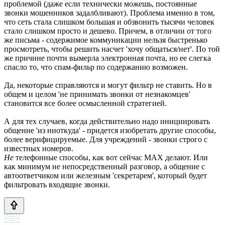
проблемой (даже если технически можешь, постоянные
звонки мошенников задалбливают). Проблема именно в том,
что сеть стала слишком большая и обзвонить тысячи человек
стало слишком просто и дешево. Причем, в отличии от того
же письма - содержимое коммуникации нельзя быстренько
просмотреть, чтобы решить насчет 'хочу общаться/нет'. По той
же причине почти вымерла электронная почта, но ее слегка
спасло то, что спам-фильр по содержанию возможен.
Да, некоторые справляются и могут фильтр не ставить. Но в
общем и целом 'не принимать звонки от незнакомцев'
становится все более осмысленной стратегией.
А для тех случаев, когда действительно надо инициировать
общение 'из ниоткуда' - придется изобретать другие способы,
более верифицируемые. Для учреждений - звонки строго с
известных номеров.
Не
телефонные способы, как вот сейчас MAX делают. Или
как минимум не непосредственный разговор, а общение с
автоответчиком или железным 'секретарем', который будет
фильтровать входящие звонки.