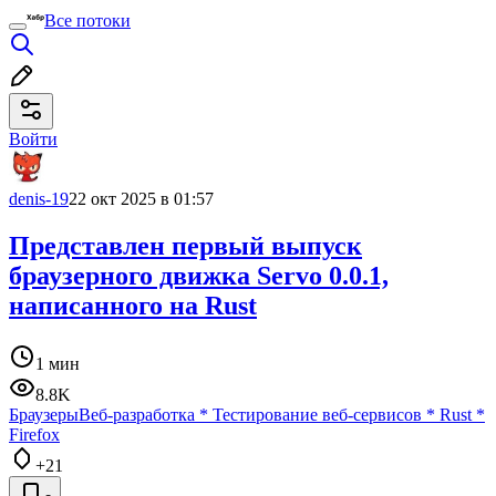
Все потоки
Войти
denis-19
22 окт 2025 в 01:57
Представлен первый выпуск
браузерного движка Servo 0.0.1,
написанного на Rust
1 мин
8.8K
Браузеры
Веб-разработка
*
Тестирование веб-сервисов
*
Rust
*
Firefox
+21