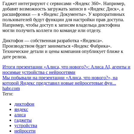
Гаджет интегрируют с сервисами «Яндекс 360». Например,
добавят возможность загружать записи в «Яндекс Диск», а
расшифровки — в «Яндекс Документы». У корпоративных
пользователей будут функции для настройки прав доступа.
Например, чтобы доступ к записям владельца диктофона
могли получить коллеги по команде или отделу.
Диктофон — собственная разработка «Яндекса».
Производством будет заниматься «Яндекс Фабрика».
Технические детали и цены компания опубликует ближе к
дате релиза.
Итоги презентации «Алиса, что нового?»: Алиса AI, агенты и
носимые устройства с нейросетями
Мы побывали на презентации «Алиса, что нового?», на
которой Яндекс представил новые нейросетевые фун...
habr.com
Теги:
диктофон
яндекс
алиса
гаджеты
устройства
нейросети