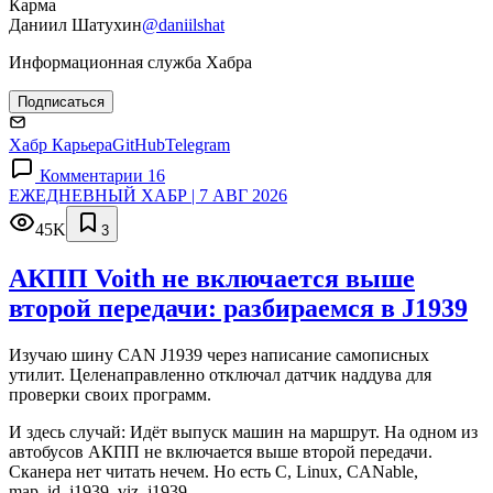
Карма
Даниил Шатухин
@daniilshat
Информационная служба Хабра
Подписаться
Хабр Карьера
GitHub
Telegram
Комментарии 16
ЕЖЕДНЕВНЫЙ ХАБР | 7 АВГ 2026
45K
3
АКПП Voith не включается выше
второй передачи: разбираемся в J1939
Изучаю шину CAN J1939 через написание самописных
утилит. Целенаправленно отключал датчик наддува для
проверки своих программ.
И здесь случай: Идёт выпуск машин на маршрут. На одном из
автобусов АКПП не включается выше второй передачи.
Сканера нет читать нечем. Но есть C, Linux, CANable,
map_id_j1939, viz_j1939.