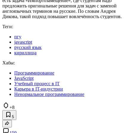
есть задача «Импортозамещение», где студентам надо
предложить оригинальные решения для задач с заменой
англоязычных терминов на русские. По словам Андрея
Дикова, такой подход повышает вовлечённость студентов.
Теги:
пгу
javascript
русский язык
кириллица
Хабы:
Программирование
JavaScript
Учебный процесс в IT
Карьера в IT-индустрии
Ненормальное программирование
+8
5
159