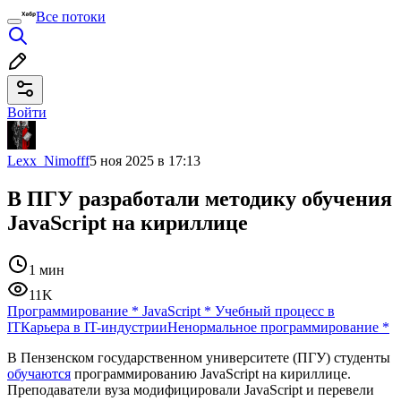
Все потоки
Войти
Lexx_Nimofff
5 ноя 2025 в 17:13
В ПГУ разработали методику обучения
JavaScript на кириллице
1 мин
11K
Программирование
*
JavaScript
*
Учебный процесс в
IT
Карьера в IT-индустрии
Ненормальное программирование
*
В Пензенском государственном университете (ПГУ) студенты
обучаются
программированию JavaScript на кириллице.
Преподаватели вуза модифицировали JavaScript и перевели