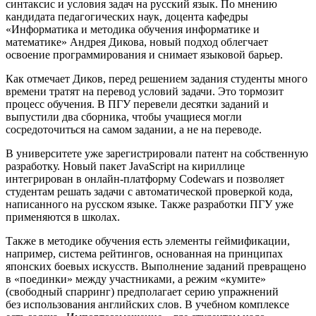
синтаксис и условия задач на русский язык. По мнению
кандидата педагогических наук, доцента кафедры
«Информатика и методика обучения информатике и
математике» Андрея Дикова, новый подход облегчает
освоение программирования и снимает языковой барьер.
Как отмечает Диков, перед решением задания студенты много
времени тратят на перевод условий задачи. Это тормозит
процесс обучения. В ПГУ перевели десятки заданий и
выпустили два сборника, чтобы учащиеся могли
сосредоточиться на самом задании, а не на переводе.
В университете уже зарегистрировали патент на собственную
разработку. Новый пакет JavaScript на кириллице
интегрирован в онлайн-платформу Codewars и позволяет
студентам решать задачи с автоматической проверкой кода,
написанного на русском языке. Также разработки ПГУ уже
применяются в школах.
Также в методике обучения есть элементы геймификации,
например, система рейтингов, основанная на принципах
японских боевых искусств. Выполнение заданий превращено
в «поединки» между участниками, а режим «кумите»
(свободный спарринг) предполагает серию упражнений
без использования английских слов. В учебном комплексе