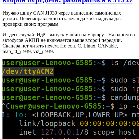
Изучаю шину CAN J1939 через написание самописных
утилит. Целенаправленно отключал датчик наддува для
проверки своих программ.
И здесь случай: Идёт выпуск машин на маршрут. На одном из
автобусов АКПП не включается выше второй передачи.
Сканера нет читать нечем. Но есть C, Linux, CANable,
map_id_j1939, viz_j1939.