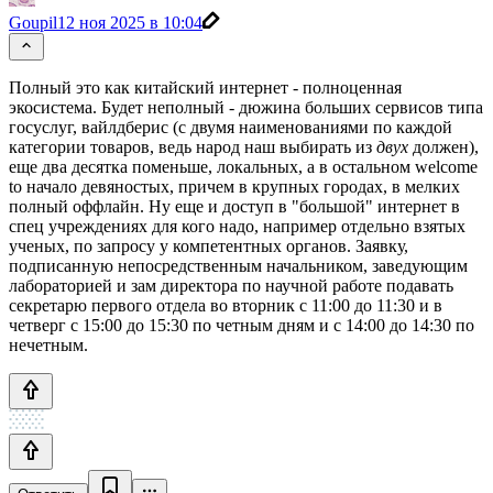
Goupil
12 ноя 2025 в 10:04
Полный это как китайский интернет - полноценная
экосистема. Будет неполный - дюжина больших сервисов типа
госуслуг, вайлдберис (с двумя наименованиями по каждой
категории товаров, ведь народ наш выбирать из
двух
должен),
еще два десятка поменьше, локальных, а в остальном welcome
to начало девяностых, причем в крупных городах, в мелких
полный оффлайн. Ну еще и доступ в "большой" интернет в
спец учреждениях для кого надо, например отдельно взятых
ученых, по запросу у компетентных органов. Заявку,
подписанную непосредственным начальником, заведующим
лабораторией и зам директора по научной работе подавать
секретарю первого отдела во вторник с 11:00 до 11:30 и в
четверг с 15:00 до 15:30 по четным дням и с 14:00 до 14:30 по
нечетным.