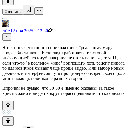
Ответить
ru1z
12 ноя 2025 в 12:30
Я так понял, что он про приложения к "реальному миру",
вроде "3д станков". Если люди работают с текстовой
информацией, то ютуб наверное не столь используется. Ну а
если что-то "в реальном мире" воплощать, хоть рецепт пирога,
то для новичков бывает чаще проще видео. Или выбор новых
девайсов и интерфейсов чуть проще через обзоры, своего рода
мини-помощь новичков с разных сторон.
Впрочем не думаю, что 30-50-е именно обязаны, за такое
время можно и людей вокруг порасспрашивать что как делать.