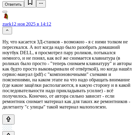
Ответить
zuek
12 ноя 2025 в 14:12
Ну, что касается 3Д-станков - возможно - я с ними толком не
пересекался. А вот когда надо было разобрать домашний
ноутбук DELL, я просмотрел пару роликов, потыкался
немного, и не понял, как всё же снимается клавиатура (в
роликах было просто - "теперь снимаем клавиатуру" и авторы
как будто просто выковыривали её отвёрткой), но когда нашёл
сервис-мануал (pdf) с "компоновочными" схемами и
пояснениями, на каком этапе на что надо обращать внимание
(где какие защёлки располагаются, в какую сторону и в какой
последовательности надо прикладывать усилие) - всё
получилось. Конечно, от автора сильно зависит - если
ремонтник снимает материал как для таких же ремонтников -
дилетанту "с улицы" такой материал малополезен.