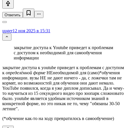
Ответить
uuger
12 ноя 2025 в 15:31
закрытие доступа к Youtube приведет к проблемам
с доступом к необходимой для самообучения
информации
закрытие доступа к youtube приведет к проблемам с доступом
к
определённой форме
НЕнеобходимой для (само)*обучения
информации. вузы НЕ не дают ничего - да, с ложечки там не
кормят, но возможностей для обучения они дают немало.
YouTube появился, когда я уже диплом дописывал. Да и чему-
то научиться из 15 секундного видео про зоопарк сложновато
было. youtube является удобным источником знаний в
конкретной форме, но это никак не то, чему "обязаны 30-50
летние".
(*обучение как-то на ходу превратилось в самообучение)