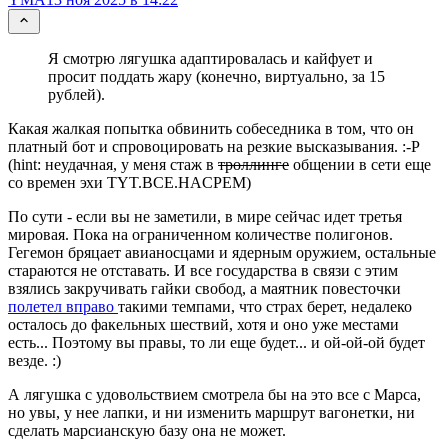
Я смотрю лягушка адаптировалась и кайфует и
просит поддать жару (конечно, виртуально, за 15
рублей).
Какая жалкая попытка обвинить собеседника в том, что он
платный бот и спровоцировать на резкие высказывания. :-Р
(hint: неудачная, у меня стаж в
троллинге
общении в сети еще
со времен эхи TYT.BCE.HACPEM)
По сути - если вы не заметили, в мире сейчас идет третья
мировая. Пока на ограниченном количестве полигонов.
Гегемон бряцает авианосцами и ядерным оружием, остальные
стараются не отставать. И все государства в связи с этим
взялись закручивать гайки свобод, а маятник повесточки
полетел вправо
такими темпами, что страх берет, недалеко
осталось до факельных шествий, хотя и оно уже местами
есть... Поэтому вы правы, то ли еще будет... и ой-ой-ой будет
везде. :)
А лягушка с удовольствием смотрела бы на это все с Марса,
но увы, у нее лапки, и ни изменить маршрут вагонетки, ни
сделать марсианскую базу она не может.