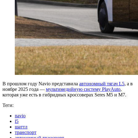
В прошлом году Navio представила
автономный тягач L5
, а в
ноябре 2025 года —
мультимедийную систему PlayAuto
,
которая уже есть в гибридных кроссоверах Seres M5 и M7.
Теги:
navio
l5
шаттл
транспорт
автономный транспорт