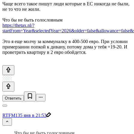
Чаще всего такое пишут люди которые в ЕС никогда не были,
не то что не жили.
Что бы не быть голословным
https://thetax.nl/?
startFrom=Year&selectedYear=2026&older=false&allowance=false
Это я еще молчу за коммуналку в 400-500 евро. При условии
примерзании попкой к дивану, потому дома у тебя +19-20. И
проветрить квартиру в 2 евро обойдется.
Ответить
RTFM13
5 янв в 21:53
Что бы не быть голословным