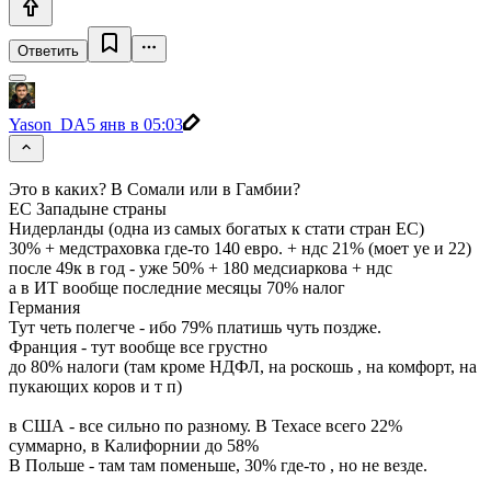
Ответить
Yason_DA
5 янв в 05:03
Это в каких? В Сомали или в Гамбии?
ЕС Западыне страны
Нидерланды (одна из самых богатых к стати стран ЕС)
30% + медстраховка где-то 140 евро. + ндс 21% (моет уе и 22)
после 49к в год - уже 50% + 180 медсиаркова + ндс
а в ИТ вообще последние месяцы 70% налог
Германия
Тут четь полегче - ибо 79% платишь чуть поздже.
Франция - тут вообще все грустно
до 80% налоги (там кроме НДФЛ, на роскошь , на комфорт, на
пукающих коров и т п)
в США - все сильно по разному. В Техасе всего 22%
суммарно, в Калифорнии до 58%
В Польше - там там поменьше, 30% где-то , но не везде.