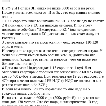
В РФ у ИТ-спеца ЗП никак не ниже 3000 евро в на руки.
После уплаты всех налогов. И за 3к , это еще нанять сложно
очень.
1 1000 евро это ниже минимальной ЗП. У вас не еду не хватит
2 Я понимаю что в ЕС вы никогда не были. И по этому
позволяете себе быть "Экспертом по ЕС" (вы не одиноки,
многие мне когда жил в ЕС рассказывали как я там живу из
России)
3 самое главное что вы пропустили - медстраховку 110-120
евро. в месяц
И генерал такс кредит вам это очень специфическая штука. У
меня он к стати был сильно больше чем 3к, допускаю что
понизили. (кредит это вычет из налогов - чем он ниже тем
больше вам платить)
4 Цена на газ в Нидерландах 1.15 евро на за 1 куб. Для
отопления квартиры с хорошей теплоизоляций с 60 м2 - надо
где-то 400 кубов в месяц. При температуре 19-20 градусов. Т е
470 евро в месяц включая 21% НДС (я НДС не платил - я как
раз его списывал, ибо ZZP )
И если вам лично +20 это нормально то мне надо на 5
градусов выше. Люблю тепло.
В год я за газ платил 6000 евро (500к рублей) , но у меня все
таки дом 130 метров. Это без воды, и электричества. В год