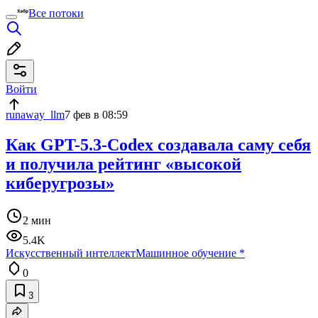
Все потоки
Войти
runaway_llm
7 фев в 08:59
Как GPT-5.3-Codex создавала саму себя
и получила рейтинг «высокой
киберугрозы»
2 мин
5.4K
Искусственный интеллект
Машинное обучение
*
0
3