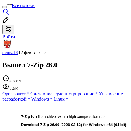
Все потоки
Войти
denis-19
12 фев в 17:12
Вышел 7-Zip 26.0
2 мин
7.6K
Open source
*
Системное администрирование
*
Управление
разработкой
*
Windows
*
Linux
*