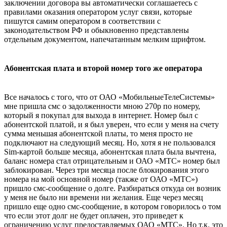
заключении договора вы автоматически соглашаетесь с
правилами оказания оператором услуг связи, которые
пишутся самим оператором в соответствии с
законодательством РФ и обыкновенно представлены
отдельным документом, напечатанным мелким шрифтом.
Абонентская плата и второй номер того же оператора
Все началось с того, что от ОАО «МобильныеТелеСистемы»
мне пришла смс о задолженности мною 270р по номеру,
который я покупал для выхода в интернет. Номер был с
абонентской платой, и я был уверен, что если у меня на счету
сумма меньшая абонентской платы, то меня просто не
подключают на следующий месяц. Но, хотя я не пользовался
Sim-картой больше месяца, абонентская плата была вычтена,
баланс номера стал отрицательным и ОАО «МТС» номер был
заблокирован. Через три месяца после блокирования этого
номера на мой основной номер (также от ОАО «МТС»)
пришло смс-сообщение о долге. Разбираться откуда он возник
у меня не было ни времени ни желания. Еще через месяц
пришло еще одно смс-сообщение, в котором говорилось о том
что если этот долг не будет оплачен, это приведет к
ограничению услуг предоставляемых ОАО «МТС». Но т.к. это