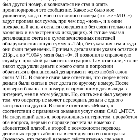
был другой номер, я волноваться не стал и опять
проигнорировал это сообщение. Какое же было мое
удивление, когда с моего основного номера (тот же «МТС»)
вдруг пропала вся сумма, при чем под «ноль», и в один
прекрасный день я остался совершенно без связи (только на
входящих и на экстренных исходящих). Я тут же заказал
детализацию счета и в сумме зачисленных платежей
обнаружил списанную сумму в -124р, без указания кем и куда
они были переведены. Причем в детализации указан остаток в
213р., а по *100# у меня был «0». Я позвонил в справочную
службу с просьбой разъяснить ситуацию. Там ответили, что не
знают куда ушли деньги с моего счета и попросили
обратиться в финансовый департамент через любой салон
связи МТС. В салоне связи мне ответили, что скорее всего
деньги были сняты в счет долга по другому номеру. После
проверки баланса по номеру, оформленному для выхода в
интернет, меня в этом убедили. Но, опять же я был уверен в
том, что оператор не может переводить деньги с одного
контракта на другой. В салоне ответили: «Может, в
соответствии с правилами оказания услуг связи ОАО „МТС“.
На следующий день я, вооружившись интернетом, проработал
оба вопроса, первый о порядке расчета на номерах с
абонентской платой, а второй о возможности перевода
денежных средств абонента в счет другого его контракта.
Оказалось, что первый вариант действительно для меня