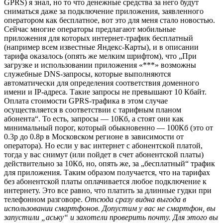
GPRS) я знал, но то что денежные средства за него будут
сниматься даже за подключение приложения, заявленного
оператором как бесплатное, вот это для меня стало новостью.
Сейчас многие операторы предлагают мобильные
приложения для которых интернет-трафик бесплатный
(например всем известные Яндекс-Карты), и в описании
тарифа оказалось (опять же мелким шрифтом), что „При
загрузке и использовании приложения «***» возможны
служебные DNS-запросы, которые выполняются
автоматически для определения соответствия доменного
имени и IP-адреса. Такие запросы не превышают 10 Кбайт.
Оплата стоимости GPRS-трафика в этом случае
осуществляется в соответствии с тарифным планом
абонента“. То есть, запросы — 10Кб, а стоят они как
минимальный порог, который обыкновенно — 100Кб (это от
0.3р до 0.8р в Московском регионе в зависимости от
оператора). Но если у вас интернет с абонентской платой,
тогда у вас снимут (или пойдет в счет абонентской платы)
действительно за 10Кб, но, опять же, за „бесплатный“ трафик
для приложения. Таким образом получается, что на тарифах
без абонентской платы оплачивается любое подключение к
интернету. Это все равно, что платить за длинные гудки при
телефонном разговоре.
Отсюда сразу видна выгода в
использовании смартфонов. Допустим у вас не смартфон, вы
запустили „аську“ и захотели проверить почту. Для этого вы