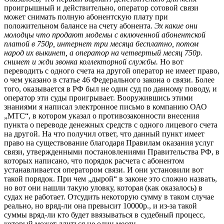
проигрышный и действительно, оператор сотовой связи
может снимать полную абонентскую плату при
положительном балансе на счету абонента.
Эх какие они
молодцы что продают модемы с включенной абонентской
платой в 750р, интернет три месяца бесплатно, потом
народ их выкинет, а оператор на четвертый месяц 750р.
снимет и жди звонка коллекторной службы.
Но вот
переводить с одного счета на другой оператор не имеет право,
о чем указано в статье 46 Федерального закона о связи. Более
того, оказывается в РФ был не один суд по данному поводу, и
оператор эти суды проигрывает. Вооружившись этими
знаниями я написал электронное письмо в компанию ОАО
„МТС“, в котором указал о противозаконности внесения
пункта о переводе денежных средств с одного лицевого счета
на другой. На что получил ответ, что данный пункт имеет
право на существование благодаря Правилам оказания услуг
связи, утвержденными постановлениями Правительства РФ, в
которых написано, что порядок расчета с абонентом
устанавливается оператором связи. И они установили вот
такой порядок. При чем „дырой“ в законе это сложно назвать,
но вот они нашли такую уловку, которая (как оказалось) в
судах не работает. Отсудить некоторую сумму в таком случае
реально, но вряд-ли она превысит 10000р., и из-за такой
суммы вряд-ли кто будет ввязываться в судебный процесс,
который может длиться не один месяц.