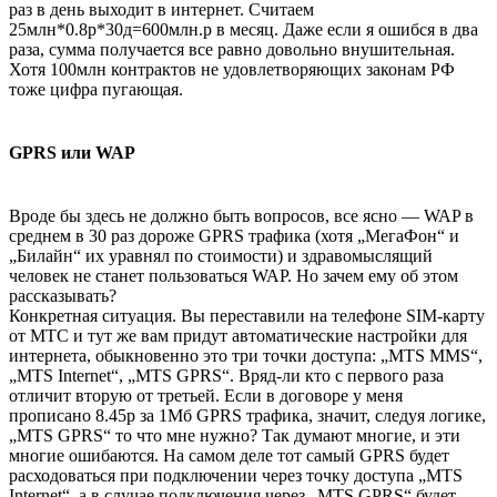
раз в день выходит в интернет. Считаем
25млн*0.8р*30д=600млн.р в месяц. Даже если я ошибся в два
раза, сумма получается все равно довольно внушительная.
Хотя 100млн контрактов не удовлетворяющих законам РФ
тоже цифра пугающая.
GPRS или WAP
Вроде бы здесь не должно быть вопросов, все ясно — WAP в
среднем в 30 раз дороже GPRS трафика (хотя „МегаФон“ и
„Билайн“ их уравнял по стоимости) и здравомыслящий
человек не станет пользоваться WAP. Но зачем ему об этом
рассказывать?
Конкретная ситуация. Вы переставили на телефоне SIM-карту
от МТС и тут же вам придут автоматические настройки для
интернета, обыкновенно это три точки доступа: „MTS MMS“,
„MTS Internet“, „MTS GPRS“. Вряд-ли кто с первого раза
отличит вторую от третьей. Если в договоре у меня
прописано 8.45р за 1Мб GPRS трафика, значит, следуя логике,
„MTS GPRS“ то что мне нужно? Так думают многие, и эти
многие ошибаются. На самом деле тот самый GPRS будет
расходоваться при подключении через точку доступа „MTS
Internet“, а в случае подключения через „MTS GPRS“ будет