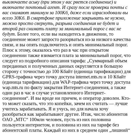
выключаете аську (при этом у вас рвется соединение) и
включаете почтовый агент. И сразу после проверки почты с
вас снимают минимум за 100Кб, даже если израсходовали вы
всего 30Кб. В смартфоне приложение закрывать не нужно,
можно просто свернуть, разрыва соединения не будет и
второй раз снимать плату за минимальный порог с вас не
будут.
Более того, если вы находитесь в движении, то
соединение может запросто разорваться из-за низкого качества
связи, и вы опять подключитесь и опять минимальный порог.
Плюс к этому, оказалось что раз в час при открытом
соединении также взимается плата за минимальный порог, что
следует из подробного описания тарифа: „Суммарный объем
переданных и полученных данных округляется в большую
сторону с точностью до 100 Кбайт (единица тарификации) для
GPRS-трафика через точку доступа internet.mts.ru и 10 Кбайт
(единица тарификации) для WAP-трафика через точку доступа
wap.mts.ru по факту закрытия Интернет-соединения, а также
один раз в час в случае установленного Интернет-
соединения“. И вы вроде ни причем, и оператор доволен. Кто-
то может сказать, что это копейки, зачем их считать — лучше
учитесь зарабатывать. Я и учусь, но для начала хочу
разобраться как зарабатывают другие. Итак, число абонентов
ОАО „МТС“ 100млн человек, пусть из них половина
пользуется интернетом, и половина из них на тарифе без
абонентской платы. Каждый из них в среднем один „лишний“