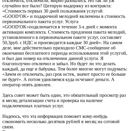
отключить, отключили, мирно разошлись. Но так ли уж
случайно все было? Цитирую выдержку из контракта:
«Стоимость первых 30 дней пользования услугой
«GOOD'OK» и подарочной мелодией включены в стоимость
первоначального пакета услуг. Услуга
«GOOD'OK»подключается в течение 3-х дней с момента
активации комплекта. Стоимость продления пакета мелодий,
установленного в первоначальном пакете услуг, составляет
50,3руб. с НДС и производится каждые 30 дней». На самом
деле, мне действительно приходило СМС-сообщение об
окончании бесплатного периода использования этой услугой,
и был дан номер на отключении данной услуги. Я
благополучно отключил и забыл. Но будет ли это делать
каждый, да еще и бабушка. Тем более многие могут подумать:
«Зачем ее отключать, раз срок истек, значит просто ее больше
не будет». А потом удивляемся куда исчезают деньги. А
оператор опять доволен.
Здесь совет может быть один, это обязательный просмотр раз
в месяц детализации счета и проверка на наличие
подключенных платных услуг.
Надеюсь, что эта информация поможет кому-нибудь
сэкономить несколько десятков рублей в месяц на сотовой
связи.