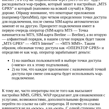
расходоваться wap-трафик, который зашит в настройках „MTS
GPRS“ и который (напомню на всякий случай) в 30раз
дороже. Обращу внимание, что некоторые приложения
(например OperaMini), при четком определении точки доступа
для подключения, после смены SIM-карты автоматически
заменят ее на другую. Приоритет подключения имеет в
первую очередь оператор (SIM-карта MTS — Точка
начинается на MTS, SIM-карта Beeline — Beeline), а во вторую
— алфавитный порядок, в нашем случае порядок будет таким
„MTS GPRS“ — »MTS Internet" — «MTS MMS». Таким
образом, обозначая точку доступа как «ОПЕРАТОР GPRS» и
определяя ее как wap, оператор зарабатывает деньги:
1) на ошибках пользователей в выборе точки доступа
(«мягко» их к этому подталкивая),
2) на том, что каждое приложение с назначенной точкой
доступа при смене сим-карты будет использовать wap-
подключение.
К тому же, часто операторы после того как высылают
настройки MMS, GPRS, WAP предлагают для ознакомления с
услугами, возможностями, дополнительными функциями
перейти по ссылке на сайт оператора. И почему-то ссылка
начинается не на «www», а на «wap». С одной стороны это